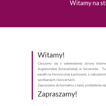
Witamy na str
Witamy!
Cieszymy się z odwiedzenia strony intern
Augsburskiej (luterańskiej) w Szczecinie. Tu
parafii na historycznej Łasztowni, o nabożeń
spotkaniach i koncertach.
Zapraszamy do kontaktu z nami, podzielenia si
Zapraszamy!