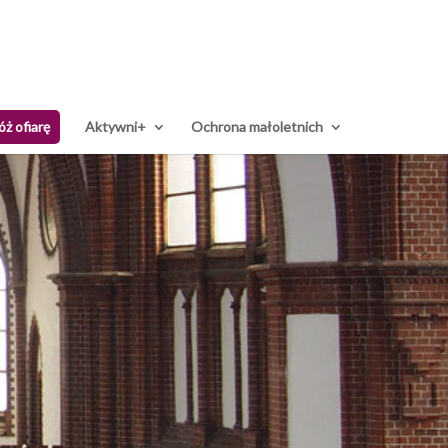
óż ofiarę
Aktywni+
Ochrona małoletnich