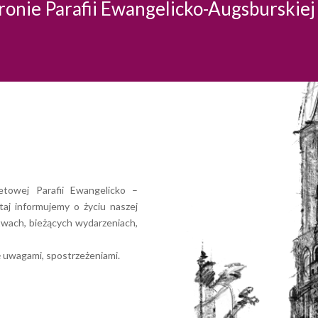
onie Parafii Ewangelicko-Augsburskiej
etowej Parafii Ewangelicko –
taj informujemy o życiu naszej
stwach, bieżących wydarzeniach,
ę uwagami, spostrzeżeniami.