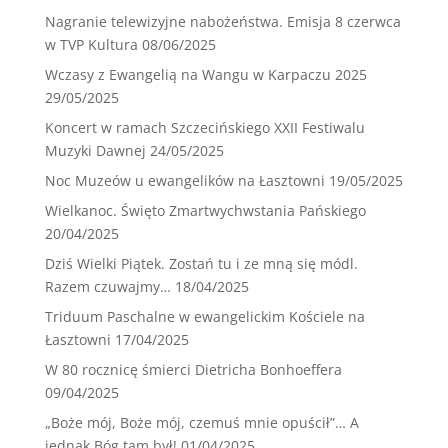
Nagranie telewizyjne nabożeństwa. Emisja 8 czerwca
w TVP Kultura
08/06/2025
Wczasy z Ewangelią na Wangu w Karpaczu 2025
29/05/2025
Koncert w ramach Szczecińskiego XXII Festiwalu
Muzyki Dawnej
24/05/2025
Noc Muzeów u ewangelików na Łasztowni
19/05/2025
Wielkanoc. Święto Zmartwychwstania Pańskiego
20/04/2025
Dziś Wielki Piątek. Zostań tu i ze mną się módl.
Razem czuwajmy…
18/04/2025
Triduum Paschalne w ewangelickim Kościele na
Łasztowni
17/04/2025
W 80 rocznicę śmierci Dietricha Bonhoeffera
09/04/2025
„Boże mój, Boże mój, czemuś mnie opuścił”… A
jednak Bóg tam był!
01/04/2025