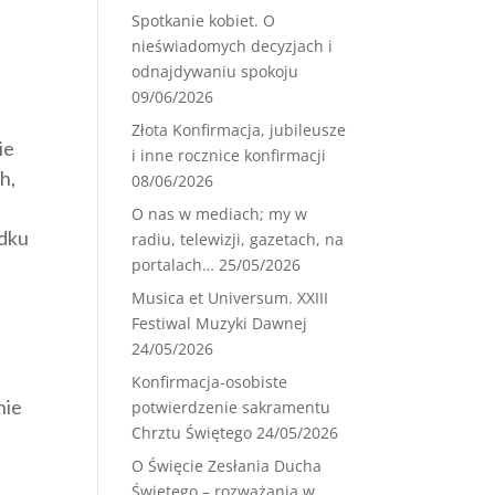
Spotkanie kobiet. O
nieświadomych decyzjach i
odnajdywaniu spokoju
09/06/2026
Złota Konfirmacja, jubileusze
ie
i inne rocznice konfirmacji
h,
08/06/2026
O nas w mediach; my w
adku
radiu, telewizji, gazetach, na
portalach…
25/05/2026
Musica et Universum. XXIII
Festiwal Muzyki Dawnej
24/05/2026
Konfirmacja-osobiste
nie
potwierdzenie sakramentu
Chrztu Świętego
24/05/2026
O Święcie Zesłania Ducha
Świętego – rozważania w