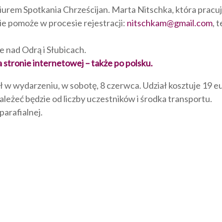
iurem Spotkania Chrześcijan. Marta Nitschka, która pracu
ie pomoże w procesie rejestracji:
nitschkam@gmail.com
, t
 nad Odrą i Słubicach.
a stronie internetowej – także po polsku.
ł w wydarzeniu, w sobotę, 8 czerwca. Udział kosztuje 19 e
zależeć będzie od liczby uczestników i środka transportu.
parafialnej.