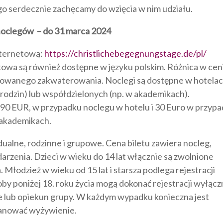
go serdecznie zachęcamy do wzięcia w nim udziału.
 noclegów – do 31 marca 2024
nternetową:
https://christlichebegegnungstage.de/pl/
etowa są również dostępne w języku polskim. Różnica w cen
rwowanego zakwaterowania. Noclegi są dostępne w hotelac
rodzin) lub współdzielonych (np. w akademikach).
to 90 EUR, w przypadku noclegu w hotelu i 30 Euro w przyp
 akademikach.
dualne, rodzinne i grupowe. Cena biletu zawiera nocleg,
rzenia. Dzieci w wieku do 14 lat włącznie są zwolnione
. Młodzież w wieku od 15 lat i starsza podlega rejestracji
by poniżej 18. roku życia mogą dokonać rejestracji wyłącz
e lub opiekun grupy. W każdym wypadku konieczna jest
planować wyżywienie.