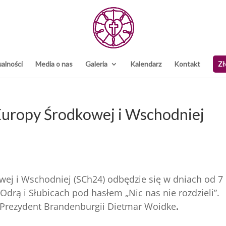
alności
Media o nas
Galeria
Kalendarz
Kontakt
Zł
Europy Środkowej i Wschodniej
wej i Wschodniej (SCh24) odbędzie się w dniach od 7
Odrą i Słubicach pod hasłem „Nic nas nie rozdzieli”.
Prezydent Brandenburgii Dietmar Woidke
.