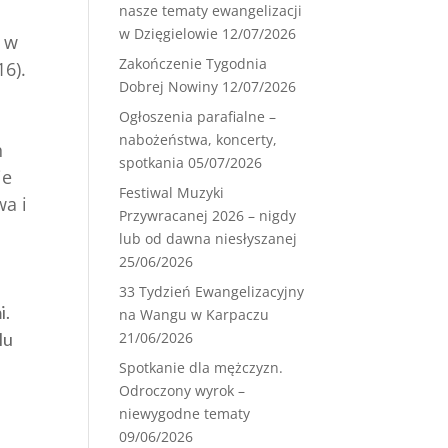
nasze tematy ewangelizacji
w Dzięgielowie
12/07/2026
– w
Zakończenie Tygodnia
16).
Dobrej Nowiny
12/07/2026
Ogłoszenia parafialne –
nabożeństwa, koncerty,
h
spotkania
05/07/2026
ie
Festiwal Muzyki
wa i
Przywracanej 2026 – nigdy
lub od dawna niesłyszanej
25/06/2026
33 Tydzień Ewangelizacyjny
i.
na Wangu w Karpaczu
21/06/2026
lu
Spotkanie dla mężczyzn.
Odroczony wyrok –
niewygodne tematy
09/06/2026