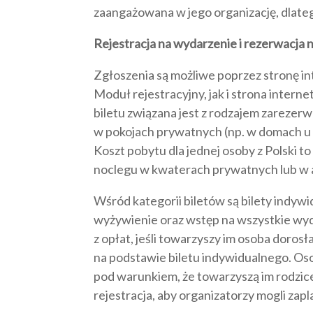
zaangażowana w jego organizację, dlate
Rejestracja na wydarzenie i rezerwacja
Zgłoszenia są możliwe poprzez stronę i
Moduł rejestracyjny, jak i strona intern
biletu związana jest z rodzajem zareze
w pokojach prywatnych (np. w domach u 
Koszt pobytu dla jednej osoby z Polski 
noclegu w kwaterach prywatnych lub w
Wśród kategorii biletów są bilety indywi
wyżywienie oraz wstęp na wszystkie wyda
z opłat, jeśli towarzyszy im osoba dorosła
na podstawie biletu indywidualnego. Oso
pod warunkiem, że towarzyszą im rodzic
rejestracja, aby organizatorzy mogli za