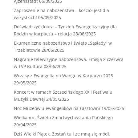
Ajzensztadt
06/09/2025
Zaproszenie na nabożeństwa – kościół jest dla
wszystkich!
05/09/2025
Doświadczyć dobra – Tydzień Ewangelizacyjny dla
Rodzin w Karpaczu – relacja
28/08/2025
Ekumeniczne nabożeństwo i święto „Sąsiady” w
Trzebiatowie
28/06/2025
Nagranie telewizyjne nabożeństwa. Emisja 8 czerwca
w TVP Kultura
08/06/2025
Wczasy z Ewangelią na Wangu w Karpaczu 2025
29/05/2025
Koncert w ramach Szczecińskiego XXII Festiwalu
Muzyki Dawnej
24/05/2025
Noc Muzeów u ewangelików na Łasztowni
19/05/2025
Wielkanoc. Święto Zmartwychwstania Pańskiego
20/04/2025
Dziś Wielki Piątek. Zostań tu i ze mną się módl.