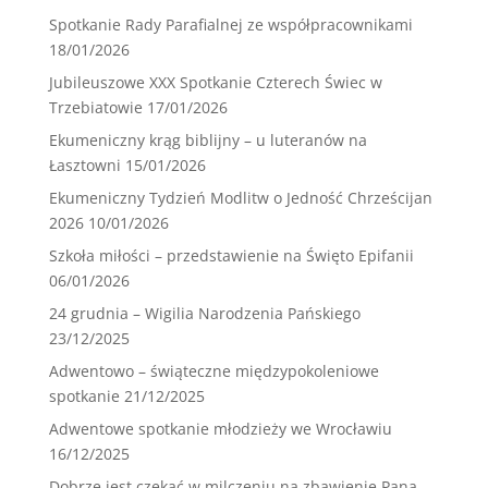
Spotkanie Rady Parafialnej ze współpracownikami
18/01/2026
Jubileuszowe XXX Spotkanie Czterech Świec w
Trzebiatowie
17/01/2026
Ekumeniczny krąg biblijny – u luteranów na
Łasztowni
15/01/2026
Ekumeniczny Tydzień Modlitw o Jedność Chrześcijan
2026
10/01/2026
Szkoła miłości – przedstawienie na Święto Epifanii
06/01/2026
24 grudnia – Wigilia Narodzenia Pańskiego
23/12/2025
Adwentowo – świąteczne międzypokoleniowe
spotkanie
21/12/2025
Adwentowe spotkanie młodzieży we Wrocławiu
16/12/2025
Dobrze jest czekać w milczeniu na zbawienie Pana …