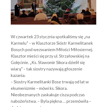
W czwartek 23 stycznia spotkaliśmy się „na
Karmelu” – w Klasztorze Sióstr Karmelitanek
Bosych pod wezwaniem Miłości Miłosiernej.
Klasztor mieści się przy ul. Strzałowskiej na
Golęcinie. „
Ks. Sławomir Sikora dzielił się
wiarą” – tak siostry nazywają głoszenie
kazania.
–
Siostry Karmelitanki Bose trwają od lat w
ekumenizmie – mówi ks. Sikora.
Nieobeznanych zaskakuje cisza podczas
nabożeństwa. – Była piękna … przemówiła –