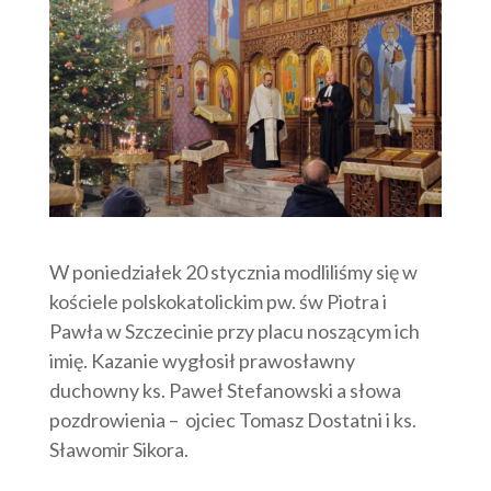
W poniedziałek 20 stycznia modliliśmy się w
kościele polskokatolickim pw. św Piotra i
Pawła w Szczecinie przy placu noszącym ich
imię.
Kazanie wygłosił prawosławny
duchowny ks. Paweł Stefanowski a słowa
pozdrowienia – ojciec Tomasz Dostatni i ks.
Sławomir Sikora.