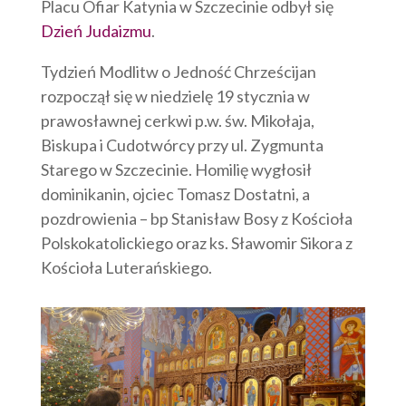
Placu Ofiar Katynia w Szczecinie odbył się
Dzień Judaizmu
.
Tydzień Modlitw o Jedność Chrześcijan
rozpoczął się w niedzielę 19 stycznia w
prawosławnej cerkwi p.w. św. Mikołaja,
Biskupa i Cudotwórcy przy ul. Zygmunta
Starego w Szczecinie. Homilię wygłosił
dominikanin, ojciec Tomasz Dostatni, a
pozdrowienia – bp Stanisław Bosy z Kościoła
Polskokatolickiego oraz ks. Sławomir Sikora z
Kościoła Luterańskiego.