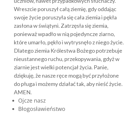
uczniów, nawet przypadkowych słuchaczy.
Wreszcie poruszył całą ziemię, gdy oddając
swoje życie poruszyła się cała ziemia i pękła
zasłona w świątyni. Zatrzęsła się ziemia,
ponieważ wpadło w nią pojedyncze ziarno,
które umarło, pękło i wytrysnęło z niego życie.
Dlatego ziemia Królestwa Bożego potrzebuje
nieustannego ruchu, przekopywania, gdyż w
ziarnie jest wielki potencjał życia. Panie,
dziękuję, że nasze ręce mogą być przyłożone
do pługa i możemy działać tak, aby nieść życie.
AMEN.
Ojcze nasz
Błogosławieństwo