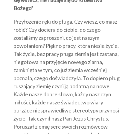
się wstecz, nie nadaje się do Królestwa
Bożego”
Przyłożenie ręki do pługa. Czy wiesz, co masz
robić? Czy dociera do ciebie, do czego
zostaliśmy zaproszeni, co jest naszym
powołaniem? Piękno pracy, która niesie życie.
Tak życie, bez pracy pługa ziemia jest zastana,
niegotowa na przyjęcie nowego ziarna,
zamknięta w tym, co już ziemia wcześniej
poznała, czego doświadczyła. To dopiero pług
ruszający ziemię czyni ją podatną na nowe.
Każde nasze dobre słowo, każdy nasz czyn
miłości, każde nasze świadectwo wiary
burzące niesprawiedliwe stereotypy przynosi
życie. Tak czynił nasz Pan Jezus Chrystus.
Poruszał ziemię serc swoich rozmówców,