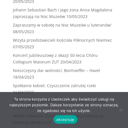
20/05/2023
Johann Sebastian Bach i jego żona Anna Magdalena
zapraszają na Noc Muzeów
10/05/2023
Zapraszamy w sobotę na Noc Muzeów u luteranów!
08/05/2023
Wizyta przedstawicieli Kościoła Północnych Niemiec
07/05/2023
Koncert jubileuszowy z okazji 50-lecia Chóru
Collegium Maiorum ZUT
20/04/2023
Nieszczęsny dar wolności: Bonhoeffer – Havel
18/04/2023
Spotkanie kobiet: Czyszczenie zatrutej rzeki
16/04/2023
Ta strona korzysta z ciasteczek aby świadczyć usługi na
Wielki Piątek, pamiątka śmierci Jezusa Chrystusa
najwyższym poziomie. Dalsze korzystanie ze strony oznacza,
07/04/2023
że zgadzasz się na ich użycie.
Wielki Czwartek. Dzień Ustanowienia Wieczerzy
akceptuję
Pańskiej
06/04/2023