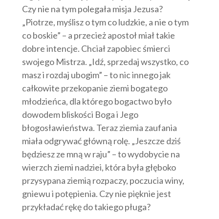
Czy nie na tym polegała misja Jezusa?
„Piotrze, myślisz o tym co ludzkie, a nie o tym
co boskie” – a przecież apostoł miał takie
dobre intencje. Chciał zapobiec śmierci
swojego Mistrza. „Idź, sprzedaj wszystko, co
masz i rozdaj ubogim” – to nic innego jak
całkowite przekopanie ziemi bogatego
młodzieńca, dla którego bogactwo było
dowodem bliskości Boga i Jego
błogosławieństwa. Teraz ziemia zaufania
miała odgrywać główną rolę. „Jeszcze dziś
będziesz ze mną w raju” – to wydobycie na
wierzch ziemi nadziei, która była głęboko
przysypana ziemią rozpaczy, poczucia winy,
gniewu i potępienia. Czy nie pięknie jest
przykładać rękę do takiego pługa?