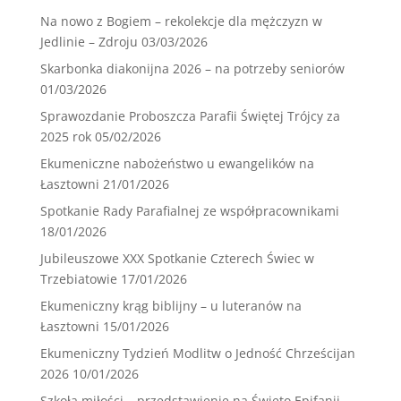
Na nowo z Bogiem – rekolekcje dla mężczyzn w
Jedlinie – Zdroju
03/03/2026
Skarbonka diakonijna 2026 – na potrzeby seniorów
01/03/2026
Sprawozdanie Proboszcza Parafii Świętej Trójcy za
2025 rok
05/02/2026
Ekumeniczne nabożeństwo u ewangelików na
Łasztowni
21/01/2026
Spotkanie Rady Parafialnej ze współpracownikami
18/01/2026
Jubileuszowe XXX Spotkanie Czterech Świec w
Trzebiatowie
17/01/2026
Ekumeniczny krąg biblijny – u luteranów na
Łasztowni
15/01/2026
Ekumeniczny Tydzień Modlitw o Jedność Chrześcijan
2026
10/01/2026
Szkoła miłości – przedstawienie na Święto Epifanii