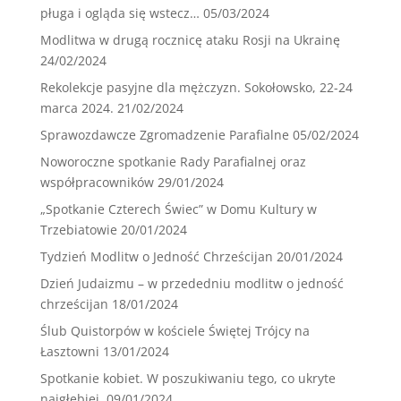
pługa i ogląda się wstecz…
05/03/2024
Modlitwa w drugą rocznicę ataku Rosji na Ukrainę
24/02/2024
Rekolekcje pasyjne dla mężczyzn. Sokołowsko, 22-24
marca 2024.
21/02/2024
Sprawozdawcze Zgromadzenie Parafialne
05/02/2024
Noworoczne spotkanie Rady Parafialnej oraz
współpracowników
29/01/2024
„Spotkanie Czterech Świec” w Domu Kultury w
Trzebiatowie
20/01/2024
Tydzień Modlitw o Jedność Chrześcijan
20/01/2024
Dzień Judaizmu – w przededniu modlitw o jedność
chrześcijan
18/01/2024
Ślub Quistorpów w kościele Świętej Trójcy na
Łasztowni
13/01/2024
Spotkanie kobiet. W poszukiwaniu tego, co ukryte
najgłębiej.
09/01/2024