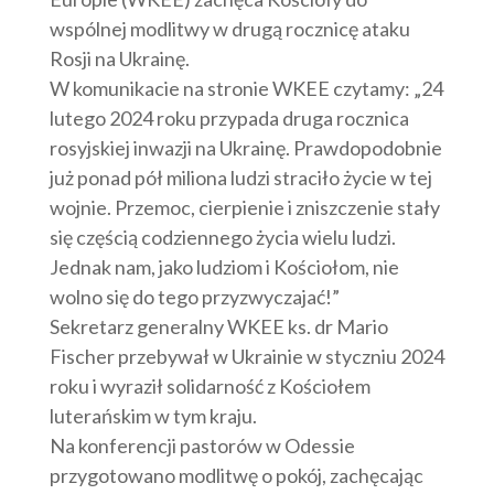
wspólnej modlitwy w drugą rocznicę ataku
Rosji na Ukrainę.
W komunikacie na stronie WKEE czytamy: „24
lutego 2024 roku przypada druga rocznica
rosyjskiej inwazji na Ukrainę. Prawdopodobnie
już ponad pół miliona ludzi straciło życie w tej
wojnie. Przemoc, cierpienie i zniszczenie stały
się częścią codziennego życia wielu ludzi.
Jednak nam, jako ludziom i Kościołom, nie
wolno się do tego przyzwyczajać!”
Sekretarz generalny WKEE ks. dr Mario
Fischer przebywał w Ukrainie w styczniu 2024
roku i wyraził solidarność z Kościołem
luterańskim w tym kraju.
Na konferencji pastorów w Odessie
przygotowano modlitwę o pokój, zachęcając