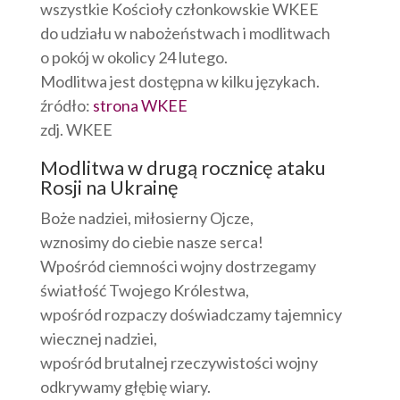
wszystkie Kościoły członkowskie WKEE
do udziału w nabożeństwach i modlitwach
o pokój w okolicy 24 lutego.
Modlitwa jest dostępna w kilku językach.
źródło:
strona WKEE
zdj. WKEE
Modlitwa w drugą rocznicę ataku
Rosji na Ukrainę
Boże nadziei, miłosierny Ojcze,
wznosimy do ciebie nasze serca!
Wpośród ciemności wojny dostrzegamy
światłość Twojego Królestwa,
wpośród rozpaczy doświadczamy tajemnicy
wiecznej nadziei,
wpośród brutalnej rzeczywistości wojny
odkrywamy głębię wiary.