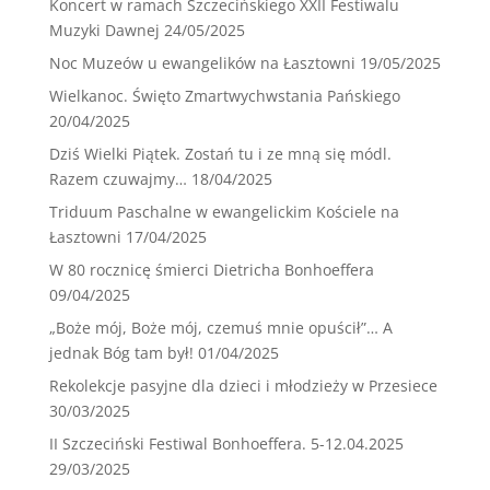
Koncert w ramach Szczecińskiego XXII Festiwalu
Muzyki Dawnej
24/05/2025
Noc Muzeów u ewangelików na Łasztowni
19/05/2025
Wielkanoc. Święto Zmartwychwstania Pańskiego
20/04/2025
Dziś Wielki Piątek. Zostań tu i ze mną się módl.
Razem czuwajmy…
18/04/2025
Triduum Paschalne w ewangelickim Kościele na
Łasztowni
17/04/2025
W 80 rocznicę śmierci Dietricha Bonhoeffera
09/04/2025
„Boże mój, Boże mój, czemuś mnie opuścił”… A
jednak Bóg tam był!
01/04/2025
Rekolekcje pasyjne dla dzieci i młodzieży w Przesiece
30/03/2025
II Szczeciński Festiwal Bonhoeffera. 5-12.04.2025
29/03/2025