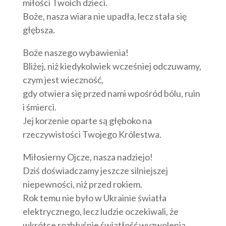
miłości Twoich dzieci.
Boże, nasza wiara nie upadła, lecz stała się
głębsza.
Boże naszego wybawienia!
Bliżej, niż kiedykolwiek wcześniej odczuwamy,
czym jest wieczność,
gdy otwiera się przed nami wpośród bólu, ruin
i śmierci.
Jej korzenie oparte są głęboko na
rzeczywistości Twojego Królestwa.
Miłosierny Ojcze, nasza nadziejo!
Dziś doświadczamy jeszcze silniejszej
niepewności, niż przed rokiem.
Rok temu nie było w Ukrainie światła
elektrycznego, lecz ludzie oczekiwali, że
wkrótce rozbłyśnie światłość wyzwolenia.