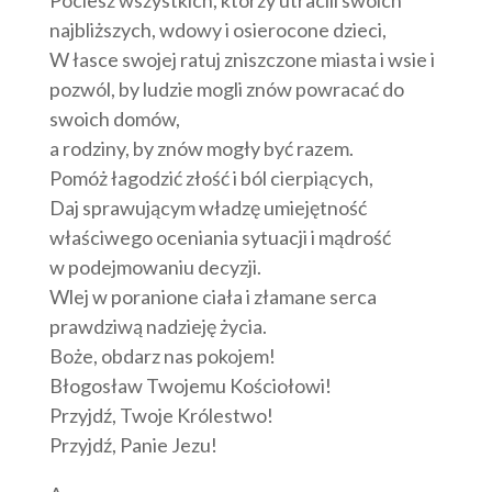
Pociesz wszystkich, którzy utracili swoich
najbliższych, wdowy i osierocone dzieci,
W łasce swojej ratuj zniszczone miasta i wsie i
pozwól, by ludzie mogli znów powracać do
swoich domów,
a rodziny, by znów mogły być razem.
Pomóż łagodzić złość i ból cierpiących,
Daj sprawującym władzę umiejętność
właściwego oceniania sytuacji i mądrość
w podejmowaniu decyzji.
Wlej w poranione ciała i złamane serca
prawdziwą nadzieję życia.
Boże, obdarz nas pokojem!
Błogosław Twojemu Kościołowi!
Przyjdź, Twoje Królestwo!
Przyjdź, Panie Jezu!