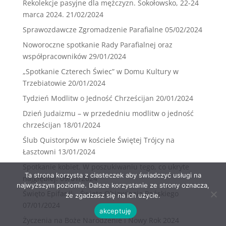
Rekolekcje pasyjne dla mężczyzn. Sokołowsko, 22-24
marca 2024.
21/02/2024
Sprawozdawcze Zgromadzenie Parafialne
05/02/2024
Noworoczne spotkanie Rady Parafialnej oraz
współpracowników
29/01/2024
„Spotkanie Czterech Świec” w Domu Kultury w
Trzebiatowie
20/01/2024
Tydzień Modlitw o Jedność Chrześcijan
20/01/2024
Dzień Judaizmu – w przededniu modlitw o jedność
chrześcijan
18/01/2024
Ślub Quistorpów w kościele Świętej Trójcy na
Łasztowni
13/01/2024
Spotkanie kobiet. W poszukiwaniu tego, co ukryte
Ta strona korzysta z ciasteczek aby świadczyć usługi na
najgłębiej.
09/01/2024
najwyższym poziomie. Dalsze korzystanie ze strony oznacza,
Święto Epifanii – Święto Objawienia Pańskiego
że zgadzasz się na ich użycie.
07/01/2024
akceptuję
Życzenia na Boże Narodzenie i Nowy Rok 2024