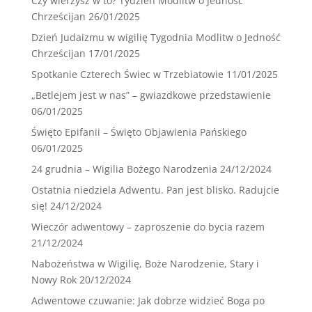
Czy wierzysz w to? Tydzień Modlitw o Jedność
Chrześcijan
26/01/2025
Dzień Judaizmu w wigilię Tygodnia Modlitw o Jedność
Chrześcijan
17/01/2025
Spotkanie Czterech Świec w Trzebiatowie
11/01/2025
„Betlejem jest w nas” – gwiazdkowe przedstawienie
06/01/2025
Święto Epifanii – Święto Objawienia Pańskiego
06/01/2025
24 grudnia – Wigilia Bożego Narodzenia
24/12/2024
Ostatnia niedziela Adwentu. Pan jest blisko. Radujcie
się!
24/12/2024
Wieczór adwentowy – zaproszenie do bycia razem
21/12/2024
Nabożeństwa w Wigilię, Boże Narodzenie, Stary i
Nowy Rok
20/12/2024
Adwentowe czuwanie: Jak dobrze widzieć Boga po