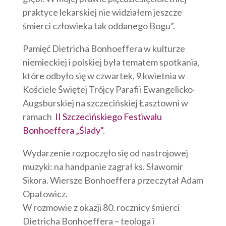
praktyce lekarskiej nie widziałem jeszcze
śmierci człowieka tak oddanego Bogu”.
Pamięć Dietricha Bonhoeffera w kulturze
niemieckiej i polskiej była tematem spotkania,
które odbyło się w czwartek, 9 kwietnia w
Kościele Świętej Trójcy Parafii Ewangelicko-
Augsburskiej na szczecińskiej Łasztowni w
ramach
II Szczecińskiego Festiwalu
Bonhoeffera „Ślady”
.
Wydarzenie rozpoczęło się od nastrojowej
muzyki: na handpanie zagrał ks. Sławomir
Sikora. Wiersze Bonhoeffera przeczytał Adam
Opatowicz.
W rozmowie z okazji 80. rocznicy śmierci
Dietricha Bonhoeffera – teologa i