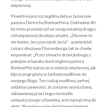
więziennej.
9 kwietnia jest szczególną datą w życiorysie
pastora Dietricha Bonhoeffera. Dokładnie 80
lat temu przemierzył on swoją ostatnią drogę z
celi więziennej do miejsca kaźni. „Dla mnie to
nie koniec, lecz początek życia” – powiedział.
Lekarz obozowy Flossenburga tak te chwile
wspominał: „Przez otwarte drzwi jednego z
pokojów w baraku dostrzegłem pastora
Bonhoeffera jeszcze w odzieży więziennej, jak
klęczy pogrążony w żarliwej modlitwie do
swojego Boga. Ten rodzaj modlitwy, pełnej
oddania i pewności, że zostanie wysłuchana,
odmawianej przez tego niezwykle
sympatycznego człowieka, wstrząsnął mną do
głębi. W mojej prawie pięćdziesięcioletniej