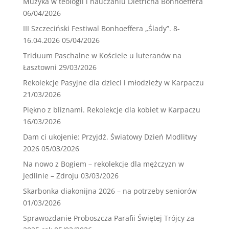
Muzyka w teologii i nauczaniu Dietricha Bonhoeffera
06/04/2026
III Szczeciński Festiwal Bonhoeffera „Ślady”. 8-
16.04.2026
05/04/2026
Triduum Paschalne w Kościele u luteranów na
Łasztowni
29/03/2026
Rekolekcje Pasyjne dla dzieci i młodzieży w Karpaczu
21/03/2026
Piękno z bliznami. Rekolekcje dla kobiet w Karpaczu
16/03/2026
Dam ci ukojenie: Przyjdź. Światowy Dzień Modlitwy
2026
05/03/2026
Na nowo z Bogiem – rekolekcje dla mężczyzn w
Jedlinie – Zdroju
03/03/2026
Skarbonka diakonijna 2026 – na potrzeby seniorów
01/03/2026
Sprawozdanie Proboszcza Parafii Świętej Trójcy za