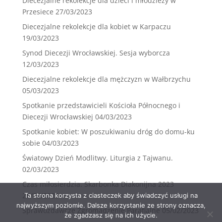
Diecezjalne rekolekcje dla dzieci i młodzieży w
Przesiece
27/03/2023
Diecezjalne rekolekcje dla kobiet w Karpaczu
19/03/2023
Synod Diecezji Wrocławskiej. Sesja wyborcza
12/03/2023
Diecezjalne rekolekcje dla mężczyzn w Wałbrzychu
05/03/2023
Spotkanie przedstawicieli Kościoła Północnego i
Diecezji Wrocławskiej
04/03/2023
Spotkanie kobiet: W poszukiwaniu dróg do domu-ku
sobie
04/03/2023
Światowy Dzień Modlitwy. Liturgia z Tajwanu.
02/03/2023
Czas miłosierdzia. Skarbonka Diakonijna 2023
26/02/2023
Ta strona korzysta z ciasteczek aby świadczyć usługi na
najwyższym poziomie. Dalsze korzystanie ze strony oznacza,
Sprawozdawcze Zgromadzenie Parafialne
05/02/2023
że zgadzasz się na ich użycie.