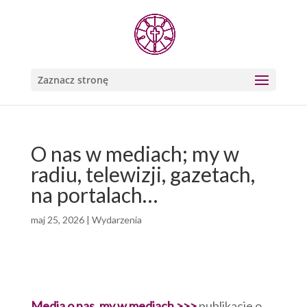
Zaznacz stronę
O nas w mediach; my w
radiu, telewizji, gazetach,
na portalach…
maj 25, 2026
|
Wydarzenia
Media o nas
,
my w mediach >>>
publikacje o