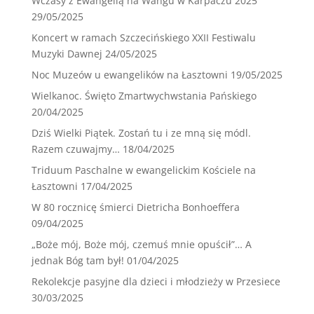
Wczasy z Ewangelią na Wangu w Karpaczu 2025
29/05/2025
Koncert w ramach Szczecińskiego XXII Festiwalu
Muzyki Dawnej
24/05/2025
Noc Muzeów u ewangelików na Łasztowni
19/05/2025
Wielkanoc. Święto Zmartwychwstania Pańskiego
20/04/2025
Dziś Wielki Piątek. Zostań tu i ze mną się módl.
Razem czuwajmy…
18/04/2025
Triduum Paschalne w ewangelickim Kościele na
Łasztowni
17/04/2025
W 80 rocznicę śmierci Dietricha Bonhoeffera
09/04/2025
„Boże mój, Boże mój, czemuś mnie opuścił”… A
jednak Bóg tam był!
01/04/2025
Rekolekcje pasyjne dla dzieci i młodzieży w Przesiece
30/03/2025