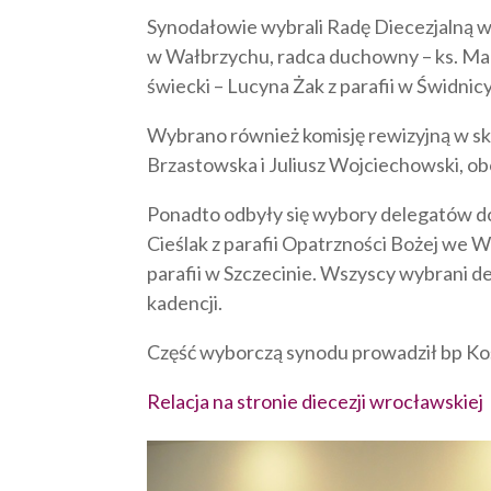
Synodałowie wybrali Radę Diecezjalną w 
w Wałbrzychu, radca duchowny – ks. Mar
świecki – Lucyna Żak z parafii w Świdnicy
Wybrano również komisję rewizyjną w skł
Brzastowska i Juliusz Wojciechowski, ob
Ponadto odbyły się wybory delegatów do 
Cieślak z parafii Opatrzności Bożej we W
parafii w Szczecinie. Wszyscy wybrani d
kadencji.
Część wyborczą synodu prowadził bp Koś
Relacja na stronie diecezji wrocławskiej