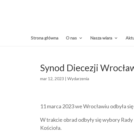
Strona główna
O nas
Nasza wiara
Aktu
Synod Diecezji Wrocław
mar 12, 2023
|
Wydarzenia
11 marca 2023 we Wrocławiu odbyła się 
W trakcie obrad odbyły się wybory Rady 
Kościoła.