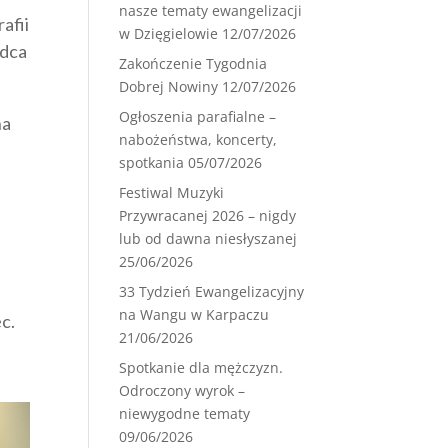
nasze tematy ewangelizacji
afii
w Dzięgielowie
12/07/2026
adca
Zakończenie Tygodnia
Dobrej Nowiny
12/07/2026
Ogłoszenia parafialne –
na
nabożeństwa, koncerty,
spotkania
05/07/2026
Festiwal Muzyki
Przywracanej 2026 – nigdy
z
lub od dawna niesłyszanej
25/06/2026
33 Tydzień Ewangelizacyjny
na Wangu w Karpaczu
c.
21/06/2026
Spotkanie dla mężczyzn.
Odroczony wyrok –
niewygodne tematy
09/06/2026