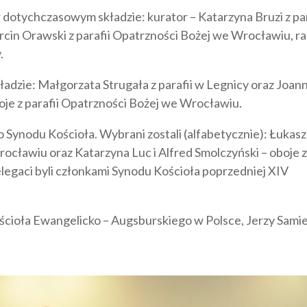
dotychczasowym składzie: kurator – Katarzyna Bruzi z par
cin Orawski z parafii Opatrzności Bożej we Wrocławiu, r
.
adzie: Małgorzata Strugała z parafii w Legnicy oraz Joan
oje z parafii Opatrzności Bożej we Wrocławiu.
Synodu Kościoła. Wybrani zostali (alfabetycznie): Łukasz
rocławiu oraz Katarzyna Luc i Alfred Smolczyński – oboje 
elegaci byli członkami Synodu Kościoła poprzedniej XIV
cioła Ewangelicko – Augsburskiego w Polsce, Jerzy Samie