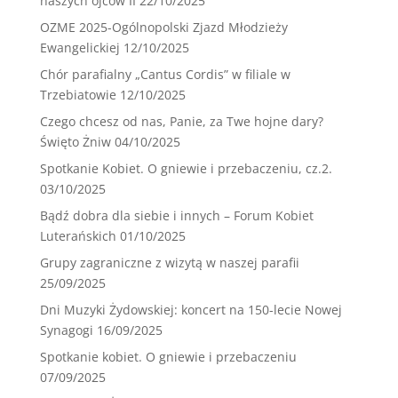
naszych ojców II
22/10/2025
OZME 2025-Ogólnopolski Zjazd Młodzieży
Ewangelickiej
12/10/2025
Chór parafialny „Cantus Cordis” w filiale w
Trzebiatowie
12/10/2025
Czego chcesz od nas, Panie, za Twe hojne dary?
Święto Żniw
04/10/2025
Spotkanie Kobiet. O gniewie i przebaczeniu, cz.2.
03/10/2025
Bądź dobra dla siebie i innych – Forum Kobiet
Luterańskich
01/10/2025
Grupy zagraniczne z wizytą w naszej parafii
25/09/2025
Dni Muzyki Żydowskiej: koncert na 150-lecie Nowej
Synagogi
16/09/2025
Spotkanie kobiet. O gniewie i przebaczeniu
07/09/2025