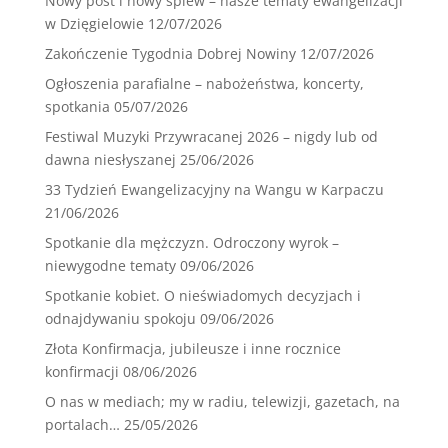
Nowy post i nowy śpiew – nasze tematy ewangelizacji
w Dzięgielowie
12/07/2026
Zakończenie Tygodnia Dobrej Nowiny
12/07/2026
Ogłoszenia parafialne – nabożeństwa, koncerty,
spotkania
05/07/2026
Festiwal Muzyki Przywracanej 2026 – nigdy lub od
dawna niesłyszanej
25/06/2026
33 Tydzień Ewangelizacyjny na Wangu w Karpaczu
21/06/2026
Spotkanie dla mężczyzn. Odroczony wyrok –
niewygodne tematy
09/06/2026
Spotkanie kobiet. O nieświadomych decyzjach i
odnajdywaniu spokoju
09/06/2026
Złota Konfirmacja, jubileusze i inne rocznice
konfirmacji
08/06/2026
O nas w mediach; my w radiu, telewizji, gazetach, na
portalach…
25/05/2026