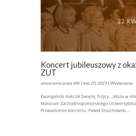
Koncert jubileuszowy z oka
ZUT
utworzone przez
eM.
|
kwi 20, 2023
|
Wydarzenia
Ewangelicki Kościół Świętej Trójcy. „Msza w i
Maiorum Zachodniopomorskiego Uniwersytetu 
Prowadzenie koncertu: Paweł Osuchowski....