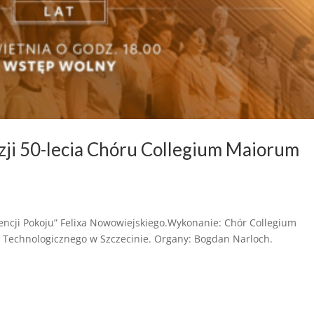
zji 50-lecia Chóru Collegium Maiorum
ntencji Pokoju” Felixa Nowowiejskiego.Wykonanie: Chór Collegium
Technologicznego w Szczecinie. Organy: Bogdan Narloch.