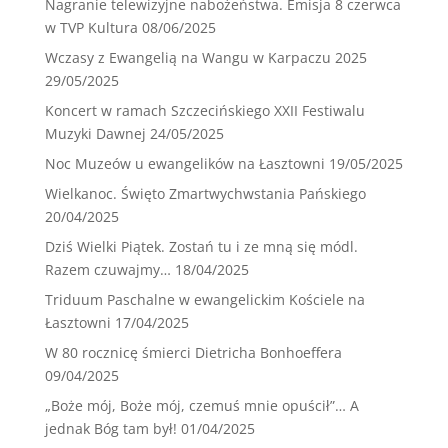
Nagranie telewizyjne nabożeństwa. Emisja 8 czerwca
w TVP Kultura
08/06/2025
Wczasy z Ewangelią na Wangu w Karpaczu 2025
29/05/2025
Koncert w ramach Szczecińskiego XXII Festiwalu
Muzyki Dawnej
24/05/2025
Noc Muzeów u ewangelików na Łasztowni
19/05/2025
Wielkanoc. Święto Zmartwychwstania Pańskiego
20/04/2025
Dziś Wielki Piątek. Zostań tu i ze mną się módl.
Razem czuwajmy…
18/04/2025
Triduum Paschalne w ewangelickim Kościele na
Łasztowni
17/04/2025
W 80 rocznicę śmierci Dietricha Bonhoeffera
09/04/2025
„Boże mój, Boże mój, czemuś mnie opuścił”… A
jednak Bóg tam był!
01/04/2025