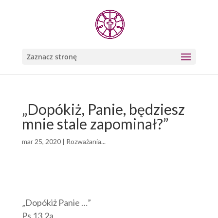
Zaznacz stronę
„Dopókiż, Panie, będziesz
mnie stale zapominał?”
mar 25, 2020
|
Rozważania...
„Dopókiż Panie …”
Ps 13,2a