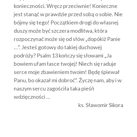
konieczności. Wręcz przeciwnie! Konieczne
jest stanąć w prawdzie przed sobą o sobie. Nie
bójmy się tego! Początkiem drogi do własnej
duszy może być szczera modlitwa, która
rozpoczynać może się od słów „dopókiż Panie
…”. Jesteś gotowy do takiej duchowej
podróży? Psalm 13 kończy się słowami „Ja
bowiem ufam łasce twojej! Niech się raduje
serce moje zbawieniem twoim! Będę śpiewał
Panu, bo okazał mi dobroć”. Życzę nam, aby i w
naszym sercu zagościła taka pieśń
wdzięczności …
ks. Sławomir Sikora