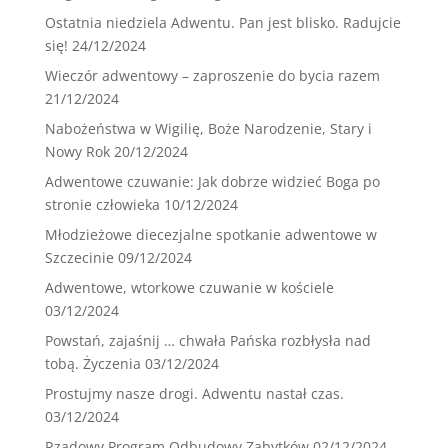
Ostatnia niedziela Adwentu. Pan jest blisko. Radujcie
się!
24/12/2024
Wieczór adwentowy – zaproszenie do bycia razem
21/12/2024
Nabożeństwa w Wigilię, Boże Narodzenie, Stary i
Nowy Rok
20/12/2024
Adwentowe czuwanie: Jak dobrze widzieć Boga po
stronie człowieka
10/12/2024
Młodzieżowe diecezjalne spotkanie adwentowe w
Szczecinie
09/12/2024
Adwentowe, wtorkowe czuwanie w kościele
03/12/2024
Powstań, zajaśnij … chwała Pańska rozbłysła nad
tobą. Życzenia
03/12/2024
Prostujmy nasze drogi. Adwentu nastał czas.
03/12/2024
Rządowy Program Odbudowy Zabytków
02/12/2024