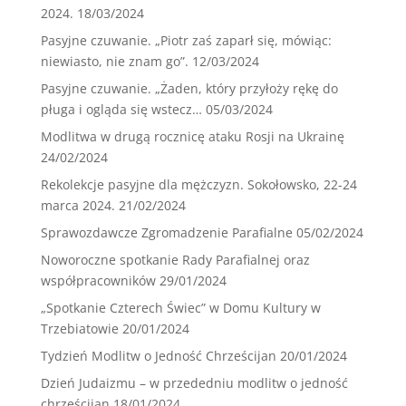
2024.
18/03/2024
Pasyjne czuwanie. „Piotr zaś zaparł się, mówiąc:
niewiasto, nie znam go”.
12/03/2024
Pasyjne czuwanie. „Żaden, który przyłoży rękę do
pługa i ogląda się wstecz…
05/03/2024
Modlitwa w drugą rocznicę ataku Rosji na Ukrainę
24/02/2024
Rekolekcje pasyjne dla mężczyzn. Sokołowsko, 22-24
marca 2024.
21/02/2024
Sprawozdawcze Zgromadzenie Parafialne
05/02/2024
Noworoczne spotkanie Rady Parafialnej oraz
współpracowników
29/01/2024
„Spotkanie Czterech Świec” w Domu Kultury w
Trzebiatowie
20/01/2024
Tydzień Modlitw o Jedność Chrześcijan
20/01/2024
Dzień Judaizmu – w przededniu modlitw o jedność
chrześcijan
18/01/2024