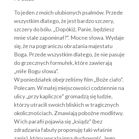
To jeden z moich ulubionych psalmów. Przede
wszystkim dlatego, że jest bardzo szczery,
szczery do bólu. „Dopókiż, Panie, będziesz
mnie stale zapominał?”. Mocne słowa. Wydaje
się, że na pograniczu obrażania majestatu
Boga. Przede wszystkim dlatego, że nie pasuje
do grzecznych formułek, które zawierają
„miłe Bogu słowa”.
W poniedziałek obejrzeliśmy film „Boże ciało”.
Polecam.
W małej miejscowości codziennie na
ulicy „przy kapliczce” gromadzą się ludzie,
którzy utracili swoich bliskich w tragicznych
okolicznościach. Zmawiają pobożne modlitwy.
W ich parafii pojawia się „ksiądz” (bez
zdradzania fabuły proponuję taki właśnie
zapis), który wyraża inną duchowość. Jego