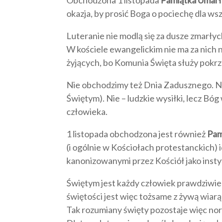
okazja, by prosić Boga o pociechę dla w
Luteranie nie modlą się za dusze zmarłyc
W kościele ewangelickim nie ma za nic
żyjących, bo Komunia Święta służy pokrzep
Nie obchodzimy też Dnia Zadusznego. Nie
Świętym). Nie – ludzkie wysiłki, lecz Bóg
człowieka.
1 listopada obchodzona jest również
Pam
(i ogólnie w Kościołach protestanckich)
kanonizowanymi przez Kościół jako insty
Świętym jest każdy człowiek prawdziwie
świętości jest więc tożsame z żywą wiarą
Tak rozumiany święty pozostaje więc no