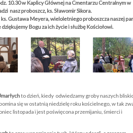
godz. 10.30 w Kaplicy Głównej na Cmentarzu Centralnym w
dzi nasz proboszcz, ks. Sławomir Sikora.
 ks. Gustawa Meyera, wieloletniego proboszcza naszej par
 dziękujemy Bogu za ich życie i służbę Kościołowi.
Umarłych
to dzień, kiedy odwiedzamy groby naszych bliski
pomina się w ostatnią niedzielę roku kościelnego, w tak z
iec listopada i jest poświęcona przemijaniu, śmierci i
łych
to czas wspominania tych, którzy odeszli, a zarazem