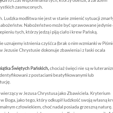
szystkich zasmuconych.
h. Ludzka modlitwa nie jest w stanie zmienić sytuacji zmarł
h nabożeństw. Nabożeństwo może być sprawowane jedynie 
ieniu tych, którzy jedzą i piją ciało i krew Pańską.
 uznajemy istnienia czyśćca (brak o nim wzmianki w Piśm
 w Jezusie Chrystusie dokonuje zbawienia i z łaski ocala
iątka Świętych Pańskich,
chociaż święci nie są w luterani
 identyfikowani z postaciami beatyfikowanymi lub
tucję.
 wierzący w Jezusa Chrystusa jako Zbawiciela. Kryterium
 w Boga, jako tego, który odkupił ludzkość swoją własną kr
rmalnym człowiekiem, choć nadal posiada grzeszną naturę.