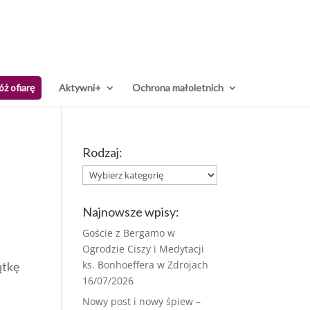
óż ofiarę
Aktywni+
Ochrona małoletnich
Rodzaj:
Rodzaj:
Najnowsze wpisy:
Goście z Bergamo w
Ogrodzie Ciszy i Medytacji
ks. Bonhoeffera w Zdrojach
ątkę
16/07/2026
Nowy post i nowy śpiew –