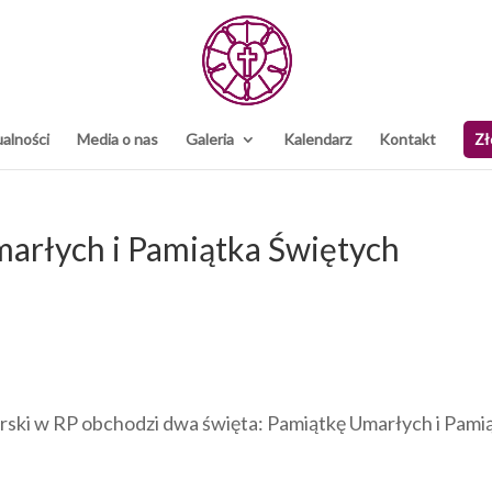
alności
Media o nas
Galeria
Kalendarz
Kontakt
Zł
marłych i Pamiątka Świętych
rski w RP obchodzi dwa święta: Pamiątkę Umarłych i Pami