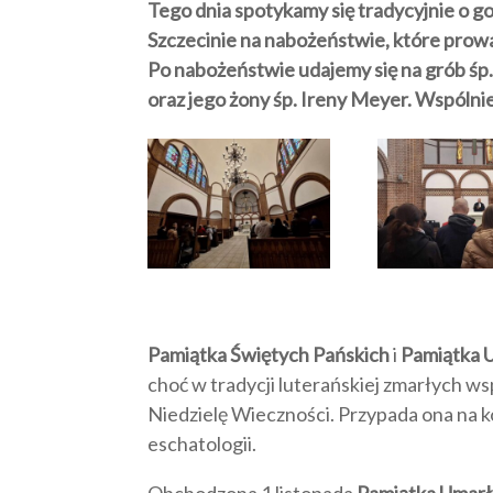
Tego dnia spotykamy się tradycyjnie o 
Szczecinie na nabożeństwie, które prowa
Po nabożeństwie udajemy się na grób śp.
oraz jego żony śp. Ireny Meyer. Wspólnie
Pamiątka Świętych Pańskich
i
Pamiątka 
choć w tradycji luterańskiej zmarłych ws
Niedzielę Wieczności. Przypada ona na kon
eschatologii.
Obchodzona 1 listopada
Pamiątka Umar