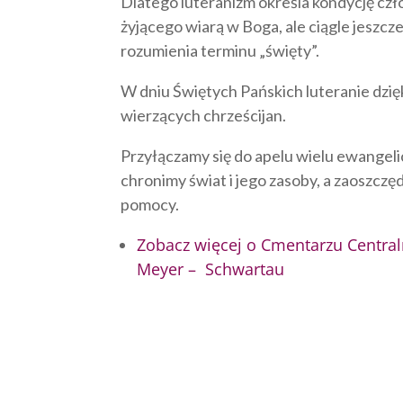
Dlatego luteranizm określa kondycję czł
żyjącego wiarą w Boga, ale ciągle jeszcz
rozumienia terminu „święty”.
W dniu Świętych Pańskich luteranie dzię
wierzących chrześcijan.
Przyłączamy się do apelu wielu ewangel
chronimy świat i jego zasoby, a zaoszcz
pomocy.
Zobacz więcej o Cmentarzu Central
Meyer – Schwartau