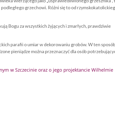
owieka wierzącego jako „usprawiedliwionego grzesznika”, 
e podległego grzechowi. Różni się to od rzymskokatolickie
kują Bogu za wszystkich żyjących i zmarłych, prawdziwie
ickich parafii o umiar w dekorowaniu grobów. W ten sposó
ędzone pieniądze można przeznaczyć dla osób potrzebujący
nym w Szczecinie oraz o jego projektancie Wilhelmie