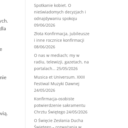
Spotkanie kobiet. O
nieświadomych decyzjach i
odnajdywaniu spokoju
ych.
09/06/2026
dla
Złota Konfirmacja, jubileusze
i inne rocznice konfirmacji
08/06/2026
ie
O nas w mediach; my w
radiu, telewizji, gazetach, na
portalach…
25/05/2026
zmie
Musica et Universum. XXIII
Festiwal Muzyki Dawnej
24/05/2026
Konfirmacja-osobiste
potwierdzenie sakramentu
Chrztu Świętego
24/05/2026
wią.
O Święcie Zesłania Ducha
Świętego – rozważania w