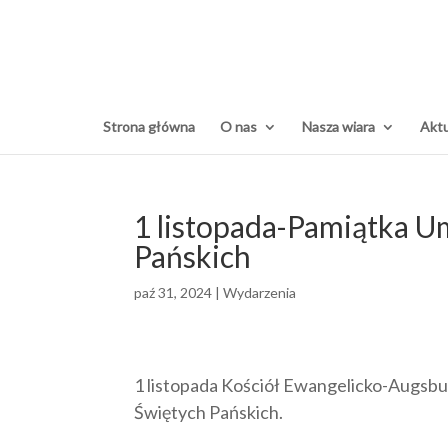
Strona główna
O nas
Nasza wiara
Aktu
1 listopada-Pamiątka U
Pańskich
paź 31, 2024
|
Wydarzenia
1 listopada Kościół Ewangelicko-Augsbu
Świętych Pańskich.