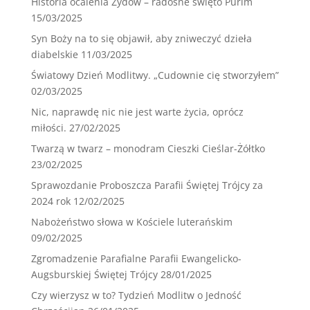
Historia ocalenia Żydów – radosne święto Purim
15/03/2025
Syn Boży na to się objawił, aby zniweczyć dzieła
diabelskie
11/03/2025
Światowy Dzień Modlitwy. „Cudownie cię stworzyłem”
02/03/2025
Nic, naprawdę nic nie jest warte życia, oprócz
miłości.
27/02/2025
Twarzą w twarz – monodram Cieszki Cieślar-Żółtko
23/02/2025
Sprawozdanie Proboszcza Parafii Świętej Trójcy za
2024 rok
12/02/2025
Nabożeństwo słowa w Kościele luterańskim
09/02/2025
Zgromadzenie Parafialne Parafii Ewangelicko-
Augsburskiej Świętej Trójcy
28/01/2025
Czy wierzysz w to? Tydzień Modlitw o Jedność