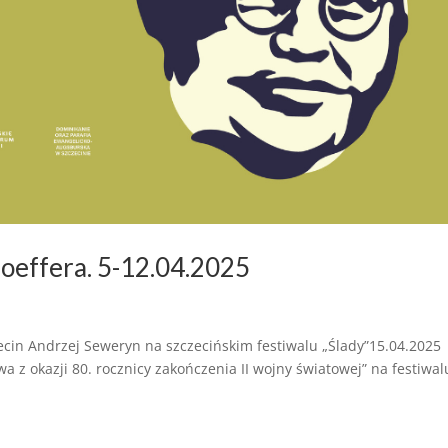
hoeffera. 5-12.04.2025
cin Andrzej Seweryn na szczecińskim festiwalu „Ślady”15.04.2025
 z okazji 80. rocznicy zakończenia II wojny światowej” na festiwalu