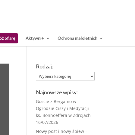
óż ofiarę
Aktywni+
Ochrona małoletnich
Rodzaj:
Rodzaj:
Najnowsze wpisy:
Goście z Bergamo w
Ogrodzie Ciszy i Medytacji
ks. Bonhoeffera w Zdrojach
16/07/2026
Nowy post i nowy śpiew –