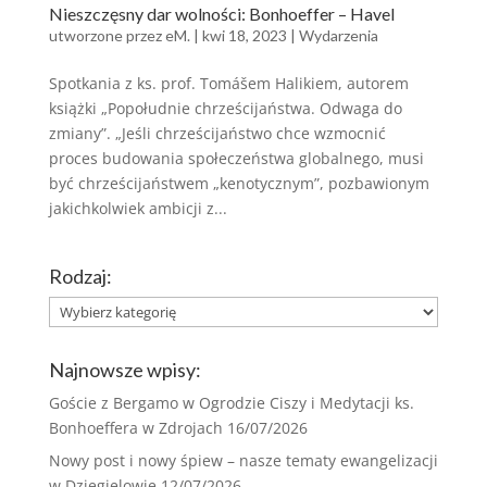
Nieszczęsny dar wolności: Bonhoeffer – Havel
utworzone przez
eM.
|
kwi 18, 2023
|
Wydarzenia
Spotkania z ks. prof. Tomášem Halikiem, autorem
książki „Popołudnie chrześcijaństwa. Odwaga do
zmiany”. „Jeśli chrześcijaństwo chce wzmocnić
proces budowania społeczeństwa globalnego, musi
być chrześcijaństwem „kenotycznym”, pozbawionym
jakichkolwiek ambicji z...
Rodzaj:
Rodzaj:
Najnowsze wpisy:
Goście z Bergamo w Ogrodzie Ciszy i Medytacji ks.
Bonhoeffera w Zdrojach
16/07/2026
Nowy post i nowy śpiew – nasze tematy ewangelizacji
w Dzięgielowie
12/07/2026