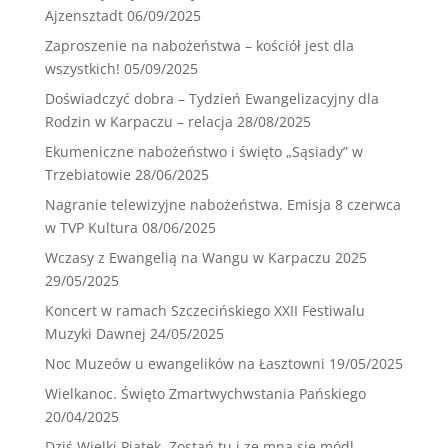
Ajzensztadt
06/09/2025
Zaproszenie na nabożeństwa – kościół jest dla
wszystkich!
05/09/2025
Doświadczyć dobra – Tydzień Ewangelizacyjny dla
Rodzin w Karpaczu – relacja
28/08/2025
Ekumeniczne nabożeństwo i święto „Sąsiady” w
Trzebiatowie
28/06/2025
Nagranie telewizyjne nabożeństwa. Emisja 8 czerwca
w TVP Kultura
08/06/2025
Wczasy z Ewangelią na Wangu w Karpaczu 2025
29/05/2025
Koncert w ramach Szczecińskiego XXII Festiwalu
Muzyki Dawnej
24/05/2025
Noc Muzeów u ewangelików na Łasztowni
19/05/2025
Wielkanoc. Święto Zmartwychwstania Pańskiego
20/04/2025
Dziś Wielki Piątek. Zostań tu i ze mną się módl.