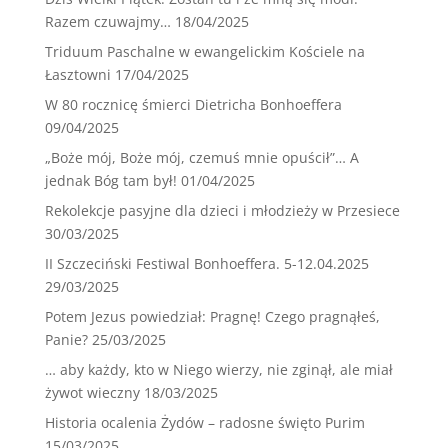
Razem czuwajmy…
18/04/2025
Triduum Paschalne w ewangelickim Kościele na
Łasztowni
17/04/2025
W 80 rocznicę śmierci Dietricha Bonhoeffera
09/04/2025
„Boże mój, Boże mój, czemuś mnie opuścił”… A
jednak Bóg tam był!
01/04/2025
Rekolekcje pasyjne dla dzieci i młodzieży w Przesiece
30/03/2025
II Szczeciński Festiwal Bonhoeffera. 5-12.04.2025
29/03/2025
Potem Jezus powiedział: Pragnę! Czego pragnąłeś,
Panie?
25/03/2025
… aby każdy, kto w Niego wierzy, nie zginął, ale miał
żywot wieczny
18/03/2025
Historia ocalenia Żydów – radosne święto Purim
15/03/2025