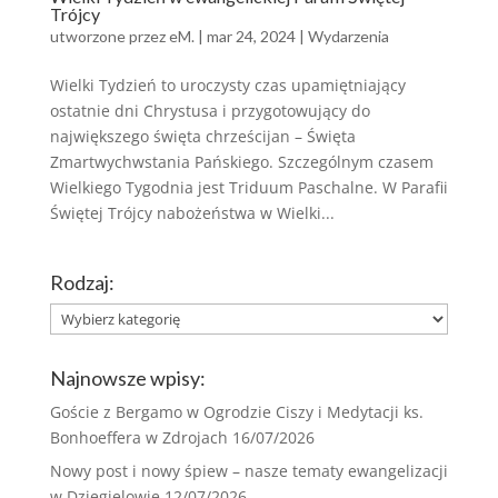
Trójcy
utworzone przez
eM.
|
mar 24, 2024
|
Wydarzenia
Wielki Tydzień to uroczysty czas upamiętniający
ostatnie dni Chrystusa i przygotowujący do
największego święta chrześcijan – Święta
Zmartwychwstania Pańskiego. Szczególnym czasem
Wielkiego Tygodnia jest Triduum Paschalne. W Parafii
Świętej Trójcy nabożeństwa w Wielki...
Rodzaj:
Rodzaj:
Najnowsze wpisy:
Goście z Bergamo w Ogrodzie Ciszy i Medytacji ks.
Bonhoeffera w Zdrojach
16/07/2026
Nowy post i nowy śpiew – nasze tematy ewangelizacji
w Dzięgielowie
12/07/2026