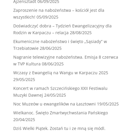
Ajzensztadt
06/09/2025
Zaproszenie na nabożeństwa – kościół jest dla
wszystkich!
05/09/2025
Doświadczyć dobra – Tydzień Ewangelizacyjny dla
Rodzin w Karpaczu – relacja
28/08/2025
Ekumeniczne nabożeństwo i święto „Sąsiady” w
Trzebiatowie
28/06/2025
Nagranie telewizyjne nabożeństwa. Emisja 8 czerwca
w TVP Kultura
08/06/2025
Wczasy z Ewangelią na Wangu w Karpaczu 2025
29/05/2025
Koncert w ramach Szczecińskiego XXII Festiwalu
Muzyki Dawnej
24/05/2025
Noc Muzeów u ewangelików na Łasztowni
19/05/2025
Wielkanoc. Święto Zmartwychwstania Pańskiego
20/04/2025
Dziś Wielki Piątek. Zostań tu i ze mną się módl.