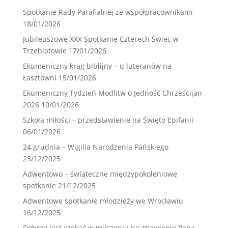
Spotkanie Rady Parafialnej ze współpracownikami
18/01/2026
Jubileuszowe XXX Spotkanie Czterech Świec w
Trzebiatowie
17/01/2026
Ekumeniczny krąg biblijny – u luteranów na
Łasztowni
15/01/2026
Ekumeniczny Tydzień Modlitw o Jedność Chrześcijan
2026
10/01/2026
Szkoła miłości – przedstawienie na Święto Epifanii
06/01/2026
24 grudnia – Wigilia Narodzenia Pańskiego
23/12/2025
Adwentowo – świąteczne międzypokoleniowe
spotkanie
21/12/2025
Adwentowe spotkanie młodzieży we Wrocławiu
16/12/2025
Dobrze jest czekać w milczeniu na zbawienie Pana …