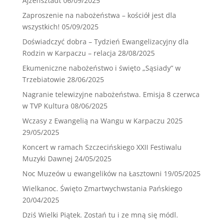
Ajzensztadt
06/09/2025
Zaproszenie na nabożeństwa – kościół jest dla
wszystkich!
05/09/2025
Doświadczyć dobra – Tydzień Ewangelizacyjny dla
Rodzin w Karpaczu – relacja
28/08/2025
Ekumeniczne nabożeństwo i święto „Sąsiady” w
Trzebiatowie
28/06/2025
Nagranie telewizyjne nabożeństwa. Emisja 8 czerwca
w TVP Kultura
08/06/2025
Wczasy z Ewangelią na Wangu w Karpaczu 2025
29/05/2025
Koncert w ramach Szczecińskiego XXII Festiwalu
Muzyki Dawnej
24/05/2025
Noc Muzeów u ewangelików na Łasztowni
19/05/2025
Wielkanoc. Święto Zmartwychwstania Pańskiego
20/04/2025
Dziś Wielki Piątek. Zostań tu i ze mną się módl.