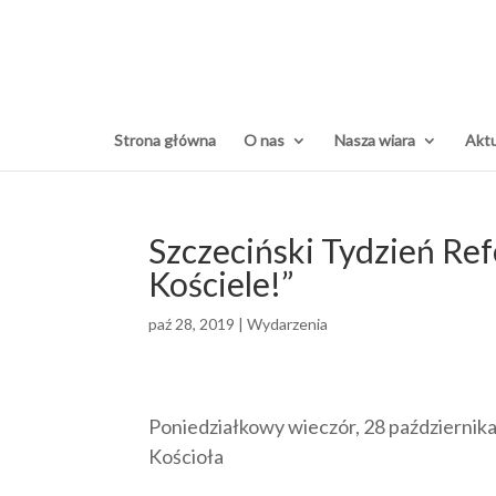
Strona główna
O nas
Nasza wiara
Aktu
Szczeciński Tydzień Re
Kościele!”
paź 28, 2019
|
Wydarzenia
Poniedziałkowy wieczór, 28 październik
Kościoła