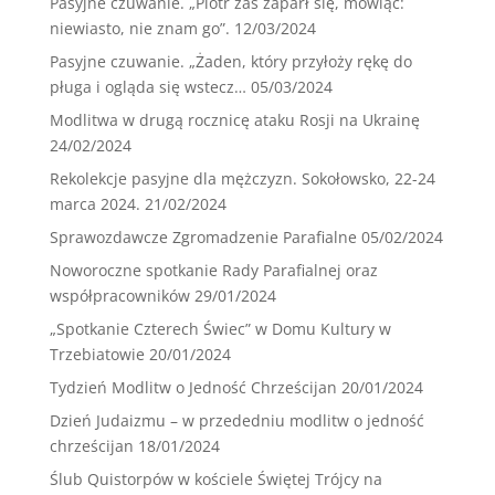
Pasyjne czuwanie. „Piotr zaś zaparł się, mówiąc:
niewiasto, nie znam go”.
12/03/2024
Pasyjne czuwanie. „Żaden, który przyłoży rękę do
pługa i ogląda się wstecz…
05/03/2024
Modlitwa w drugą rocznicę ataku Rosji na Ukrainę
24/02/2024
Rekolekcje pasyjne dla mężczyzn. Sokołowsko, 22-24
marca 2024.
21/02/2024
Sprawozdawcze Zgromadzenie Parafialne
05/02/2024
Noworoczne spotkanie Rady Parafialnej oraz
współpracowników
29/01/2024
„Spotkanie Czterech Świec” w Domu Kultury w
Trzebiatowie
20/01/2024
Tydzień Modlitw o Jedność Chrześcijan
20/01/2024
Dzień Judaizmu – w przededniu modlitw o jedność
chrześcijan
18/01/2024
Ślub Quistorpów w kościele Świętej Trójcy na