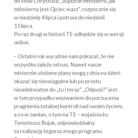
do słów Chrystusa: „Bądźcie miłosierni, jak
miłosierny jest Ojciec wasz”, rozpocznie się
w niedzielę 4 lipca i potrwa do niedzieli
11 lipca.
Po raz drugi w historii TE odbędzie się w wersji
online.
– Ostatni rok wyraźnie nam pokazał, że nie
wszystko zależy od nas. Nawet nasze
misternie ułożone plany mogą z dnia na dzień
okazać się nieosiągalne lub po prostu
nieadekwatne do „tu i teraz”. „Odpuść!” jest
w tym przypadku wezwaniem do porzucenia
pragnienia totalnej kontroli nad swoim życiem,
a co w zamian, o tym na TE – wyjaśnia ks.
Tymoteusz Bujok, odpowiedzialny
za realizację tegorocznego programu