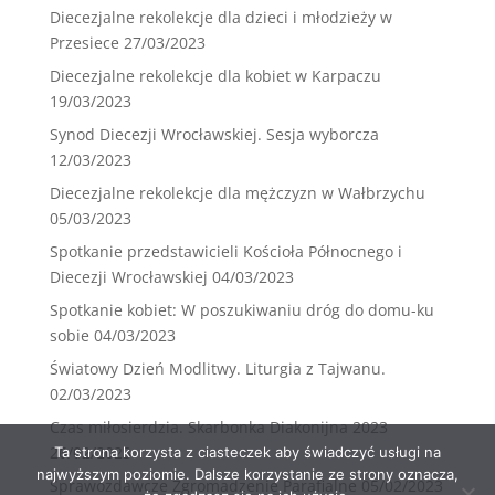
Diecezjalne rekolekcje dla dzieci i młodzieży w
Przesiece
27/03/2023
Diecezjalne rekolekcje dla kobiet w Karpaczu
19/03/2023
Synod Diecezji Wrocławskiej. Sesja wyborcza
12/03/2023
Diecezjalne rekolekcje dla mężczyzn w Wałbrzychu
05/03/2023
Spotkanie przedstawicieli Kościoła Północnego i
Diecezji Wrocławskiej
04/03/2023
Spotkanie kobiet: W poszukiwaniu dróg do domu-ku
sobie
04/03/2023
Światowy Dzień Modlitwy. Liturgia z Tajwanu.
02/03/2023
Czas miłosierdzia. Skarbonka Diakonijna 2023
26/02/2023
Ta strona korzysta z ciasteczek aby świadczyć usługi na
najwyższym poziomie. Dalsze korzystanie ze strony oznacza,
Sprawozdawcze Zgromadzenie Parafialne
05/02/2023