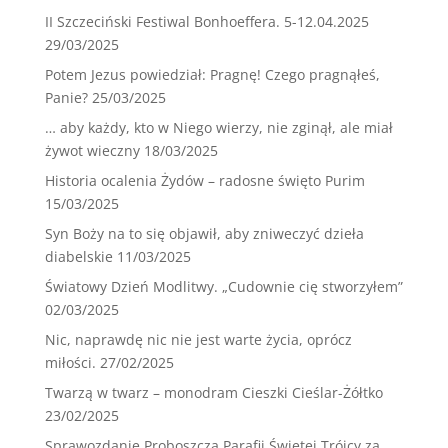
II Szczeciński Festiwal Bonhoeffera. 5-12.04.2025
29/03/2025
Potem Jezus powiedział: Pragnę! Czego pragnąłeś,
Panie?
25/03/2025
… aby każdy, kto w Niego wierzy, nie zginął, ale miał
żywot wieczny
18/03/2025
Historia ocalenia Żydów – radosne święto Purim
15/03/2025
Syn Boży na to się objawił, aby zniweczyć dzieła
diabelskie
11/03/2025
Światowy Dzień Modlitwy. „Cudownie cię stworzyłem”
02/03/2025
Nic, naprawdę nic nie jest warte życia, oprócz
miłości.
27/02/2025
Twarzą w twarz – monodram Cieszki Cieślar-Żółtko
23/02/2025
Sprawozdanie Proboszcza Parafii Świętej Trójcy za