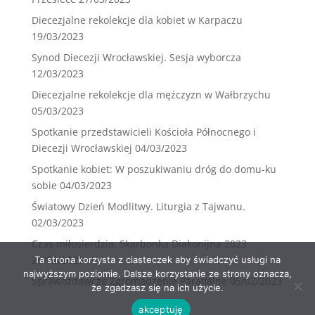
Diecezjalne rekolekcje dla kobiet w Karpaczu
19/03/2023
Synod Diecezji Wrocławskiej. Sesja wyborcza
12/03/2023
Diecezjalne rekolekcje dla mężczyzn w Wałbrzychu
05/03/2023
Spotkanie przedstawicieli Kościoła Północnego i
Diecezji Wrocławskiej
04/03/2023
Spotkanie kobiet: W poszukiwaniu dróg do domu-ku
sobie
04/03/2023
Światowy Dzień Modlitwy. Liturgia z Tajwanu.
02/03/2023
Czas miłosierdzia. Skarbonka Diakonijna 2023
26/02/2023
Ta strona korzysta z ciasteczek aby świadczyć usługi na
najwyższym poziomie. Dalsze korzystanie ze strony oznacza,
Sprawozdawcze Zgromadzenie Parafialne
05/02/2023
że zgadzasz się na ich użycie.
akceptuję