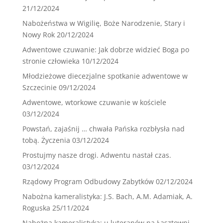
21/12/2024
Nabożeństwa w Wigilię, Boże Narodzenie, Stary i
Nowy Rok
20/12/2024
Adwentowe czuwanie: Jak dobrze widzieć Boga po
stronie człowieka
10/12/2024
Młodzieżowe diecezjalne spotkanie adwentowe w
Szczecinie
09/12/2024
Adwentowe, wtorkowe czuwanie w kościele
03/12/2024
Powstań, zajaśnij … chwała Pańska rozbłysła nad
tobą. Życzenia
03/12/2024
Prostujmy nasze drogi. Adwentu nastał czas.
03/12/2024
Rządowy Program Odbudowy Zabytków
02/12/2024
Nabożna kameralistyka: J.S. Bach, A.M. Adamiak, A.
Roguska
25/11/2024
Nabożna kameralistyka: u luteranów na Łasztowni