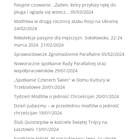
Pasyjne czuwanie. „Żaden, który przyłoży rękę do
pługa i ogląda się wstecz…
05/03/2024
Modlitwa w drugą rocznicę ataku Rosji na Ukrainę
24/02/2024
Rekolekcje pasyjne dla mężczyzn. Sokołowsko, 22-24
marca 2024.
21/02/2024
Sprawozdawcze Zgromadzenie Parafialne
05/02/2024
Noworoczne spotkanie Rady Parafialnej oraz
współpracowników
29/01/2024
„Spotkanie Czterech Świec” w Domu Kultury w
Trzebiatowie
20/01/2024
Tydzień Modlitw o Jedność Chrześcijan
20/01/2024
Dzień Judaizmu – w przededniu modlitw o jedność
chrześcijan
18/01/2024
Ślub Quistorpów w kościele Świętej Trójcy na
Łasztowni
13/01/2024
Spotkanie kobiet. W poszukiwaniu tego, co ukryte