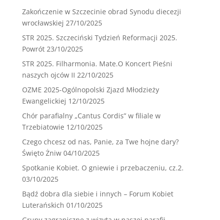
Zakończenie w Szczecinie obrad Synodu diecezji
wrocławskiej
27/10/2025
STR 2025. Szczeciński Tydzień Reformacji 2025.
Powrót
23/10/2025
STR 2025. Filharmonia. Mate.O Koncert Pieśni
naszych ojców II
22/10/2025
OZME 2025-Ogólnopolski Zjazd Młodzieży
Ewangelickiej
12/10/2025
Chór parafialny „Cantus Cordis” w filiale w
Trzebiatowie
12/10/2025
Czego chcesz od nas, Panie, za Twe hojne dary?
Święto Żniw
04/10/2025
Spotkanie Kobiet. O gniewie i przebaczeniu, cz.2.
03/10/2025
Bądź dobra dla siebie i innych – Forum Kobiet
Luterańskich
01/10/2025
Grupy zagraniczne z wizytą w naszej parafii