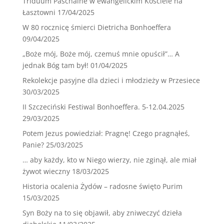
Triduum Paschalne w ewangelickim Kościele na
Łasztowni
17/04/2025
W 80 rocznicę śmierci Dietricha Bonhoeffera
09/04/2025
„Boże mój, Boże mój, czemuś mnie opuścił”… A
jednak Bóg tam był!
01/04/2025
Rekolekcje pasyjne dla dzieci i młodzieży w Przesiece
30/03/2025
II Szczeciński Festiwal Bonhoeffera. 5-12.04.2025
29/03/2025
Potem Jezus powiedział: Pragnę! Czego pragnąłeś,
Panie?
25/03/2025
… aby każdy, kto w Niego wierzy, nie zginął, ale miał
żywot wieczny
18/03/2025
Historia ocalenia Żydów – radosne święto Purim
15/03/2025
Syn Boży na to się objawił, aby zniweczyć dzieła