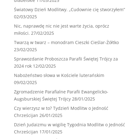
diabelskie
11/03/2025
Światowy Dzień Modlitwy. „Cudownie cię stworzyłem”
02/03/2025
Nic, naprawdę nic nie jest warte życia, oprócz
miłości.
27/02/2025
Twarzą w twarz – monodram Cieszki Cieślar-Żółtko
23/02/2025
Sprawozdanie Proboszcza Parafii Świętej Trójcy za
2024 rok
12/02/2025
Nabożeństwo słowa w Kościele luterańskim
09/02/2025
Zgromadzenie Parafialne Parafii Ewangelicko-
Augsburskiej Świętej Trójcy
28/01/2025
Czy wierzysz w to? Tydzień Modlitw o Jedność
Chrześcijan
26/01/2025
Dzień Judaizmu w wigilię Tygodnia Modlitw o Jedność
Chrześcijan
17/01/2025