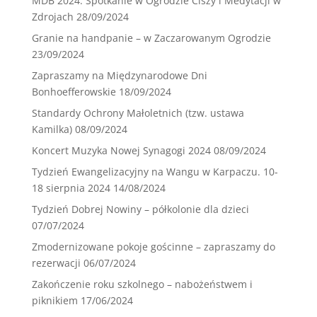
MDB 2024. Spotkanie w Ogrodzie Ciszy i Medytacji w
Zdrojach
28/09/2024
Granie na handpanie – w Zaczarowanym Ogrodzie
23/09/2024
Zapraszamy na Międzynarodowe Dni
Bonhoefferowskie
18/09/2024
Standardy Ochrony Małoletnich (tzw. ustawa
Kamilka)
08/09/2024
Koncert Muzyka Nowej Synagogi 2024
08/09/2024
Tydzień Ewangelizacyjny na Wangu w Karpaczu. 10-
18 sierpnia 2024
14/08/2024
Tydzień Dobrej Nowiny – półkolonie dla dzieci
07/07/2024
Zmodernizowane pokoje gościnne – zapraszamy do
rezerwacji
06/07/2024
Zakończenie roku szkolnego – nabożeństwem i
piknikiem
17/06/2024