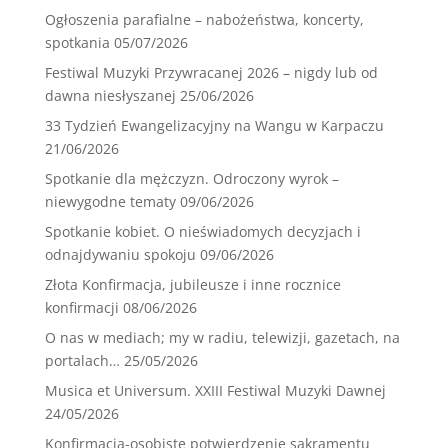
Ogłoszenia parafialne – nabożeństwa, koncerty,
spotkania
05/07/2026
Festiwal Muzyki Przywracanej 2026 – nigdy lub od
dawna niesłyszanej
25/06/2026
33 Tydzień Ewangelizacyjny na Wangu w Karpaczu
21/06/2026
Spotkanie dla mężczyzn. Odroczony wyrok –
niewygodne tematy
09/06/2026
Spotkanie kobiet. O nieświadomych decyzjach i
odnajdywaniu spokoju
09/06/2026
Złota Konfirmacja, jubileusze i inne rocznice
konfirmacji
08/06/2026
O nas w mediach; my w radiu, telewizji, gazetach, na
portalach…
25/05/2026
Musica et Universum. XXIII Festiwal Muzyki Dawnej
24/05/2026
Konfirmacja-osobiste potwierdzenie sakramentu