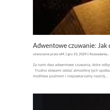
Adwentowe czuwanie: Jak d
utworzone przez
eM.
|
gru 10, 2024
|
Rozważania...
Za nami dwa adwentowe czuwania, które odbywaj
Trudno słowami oddać atmosferę tych spotkań
modlitwa psalmem i niepowtarzalny nastrój...