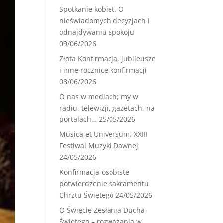
Spotkanie kobiet. O
nieświadomych decyzjach i
odnajdywaniu spokoju
09/06/2026
Złota Konfirmacja, jubileusze
i inne rocznice konfirmacji
08/06/2026
O nas w mediach; my w
radiu, telewizji, gazetach, na
portalach…
25/05/2026
Musica et Universum. XXIII
Festiwal Muzyki Dawnej
24/05/2026
Konfirmacja-osobiste
potwierdzenie sakramentu
Chrztu Świętego
24/05/2026
O Święcie Zesłania Ducha
Świętego – rozważania w