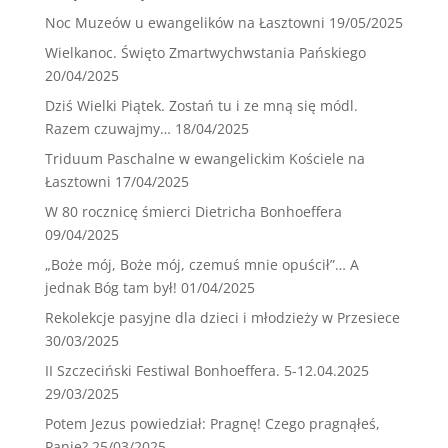
Noc Muzeów u ewangelików na Łasztowni
19/05/2025
Wielkanoc. Święto Zmartwychwstania Pańskiego
20/04/2025
Dziś Wielki Piątek. Zostań tu i ze mną się módl.
Razem czuwajmy…
18/04/2025
Triduum Paschalne w ewangelickim Kościele na
Łasztowni
17/04/2025
W 80 rocznicę śmierci Dietricha Bonhoeffera
09/04/2025
„Boże mój, Boże mój, czemuś mnie opuścił”… A
jednak Bóg tam był!
01/04/2025
Rekolekcje pasyjne dla dzieci i młodzieży w Przesiece
30/03/2025
II Szczeciński Festiwal Bonhoeffera. 5-12.04.2025
29/03/2025
Potem Jezus powiedział: Pragnę! Czego pragnąłeś,
Panie?
25/03/2025