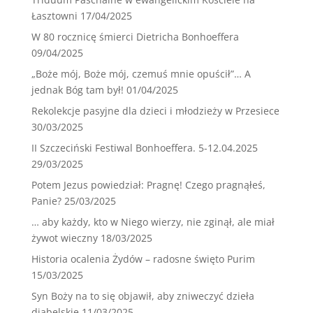
Łasztowni
17/04/2025
W 80 rocznicę śmierci Dietricha Bonhoeffera
09/04/2025
„Boże mój, Boże mój, czemuś mnie opuścił”… A
jednak Bóg tam był!
01/04/2025
Rekolekcje pasyjne dla dzieci i młodzieży w Przesiece
30/03/2025
II Szczeciński Festiwal Bonhoeffera. 5-12.04.2025
29/03/2025
Potem Jezus powiedział: Pragnę! Czego pragnąłeś,
Panie?
25/03/2025
… aby każdy, kto w Niego wierzy, nie zginął, ale miał
żywot wieczny
18/03/2025
Historia ocalenia Żydów – radosne święto Purim
15/03/2025
Syn Boży na to się objawił, aby zniweczyć dzieła
diabelskie
11/03/2025