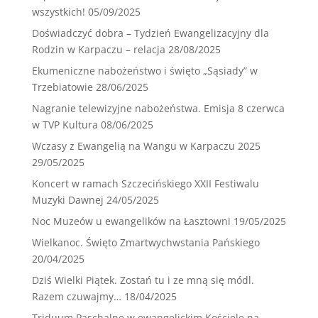
wszystkich!
05/09/2025
Doświadczyć dobra – Tydzień Ewangelizacyjny dla
Rodzin w Karpaczu – relacja
28/08/2025
Ekumeniczne nabożeństwo i święto „Sąsiady” w
Trzebiatowie
28/06/2025
Nagranie telewizyjne nabożeństwa. Emisja 8 czerwca
w TVP Kultura
08/06/2025
Wczasy z Ewangelią na Wangu w Karpaczu 2025
29/05/2025
Koncert w ramach Szczecińskiego XXII Festiwalu
Muzyki Dawnej
24/05/2025
Noc Muzeów u ewangelików na Łasztowni
19/05/2025
Wielkanoc. Święto Zmartwychwstania Pańskiego
20/04/2025
Dziś Wielki Piątek. Zostań tu i ze mną się módl.
Razem czuwajmy…
18/04/2025
Triduum Paschalne w ewangelickim Kościele na