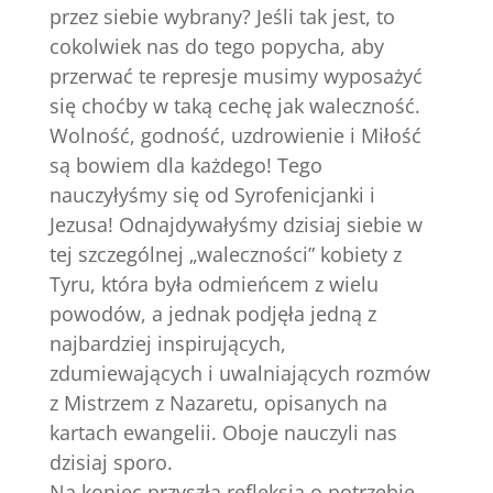
przez siebie wybrany? Jeśli tak jest, to
cokolwiek nas do tego popycha, aby
przerwać te represje musimy wyposażyć
się choćby w taką cechę jak waleczność.
Wolność, godność, uzdrowienie i Miłość
są bowiem dla każdego! Tego
nauczyłyśmy się od Syrofenicjanki i
Jezusa! Odnajdywałyśmy dzisiaj siebie w
tej szczególnej „waleczności” kobiety z
Tyru, która była odmieńcem z wielu
powodów, a jednak podjęła jedną z
najbardziej inspirujących,
zdumiewających i uwalniających rozmów
z Mistrzem z Nazaretu, opisanych na
kartach ewangelii. Oboje nauczyli nas
dzisiaj sporo.
Na koniec przyszła refleksja o potrzebie