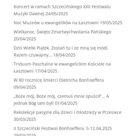
Koncert w ramach Szczecińskiego XXII Festiwalu
Muzyki Dawnej
24/05/2025
Noc Muzeów u ewangelików na Łasztowni
19/05/2025
Wielkanoc. Święto Zmartwychwstania Pańskiego
20/04/2025
Dziś Wielki Piątek. Zostań tu i ze mną się módl.
Razem czuwajmy…
18/04/2025
Triduum Paschalne w ewangelickim Kościele na
Łasztowni
17/04/2025
W 80 rocznicę śmierci Dietricha Bonhoeffera
09/04/2025
„Boże mój, Boże mój, czemuś mnie opuścił”… A
jednak Bóg tam był!
01/04/2025
Rekolekcje pasyjne dla dzieci i młodzieży w Przesiece
30/03/2025
II Szczeciński Festiwal Bonhoeffera. 5-12.04.2025
29/03/2025