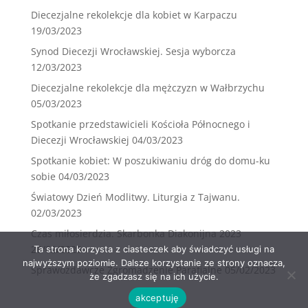
Diecezjalne rekolekcje dla kobiet w Karpaczu
19/03/2023
Synod Diecezji Wrocławskiej. Sesja wyborcza
12/03/2023
Diecezjalne rekolekcje dla mężczyzn w Wałbrzychu
05/03/2023
Spotkanie przedstawicieli Kościoła Północnego i
Diecezji Wrocławskiej
04/03/2023
Spotkanie kobiet: W poszukiwaniu dróg do domu-ku
sobie
04/03/2023
Światowy Dzień Modlitwy. Liturgia z Tajwanu.
02/03/2023
Czas miłosierdzia. Skarbonka Diakonijna 2023
26/02/2023
Ta strona korzysta z ciasteczek aby świadczyć usługi na
najwyższym poziomie. Dalsze korzystanie ze strony oznacza,
Sprawozdawcze Zgromadzenie Parafialne
05/02/2023
że zgadzasz się na ich użycie.
akceptuję