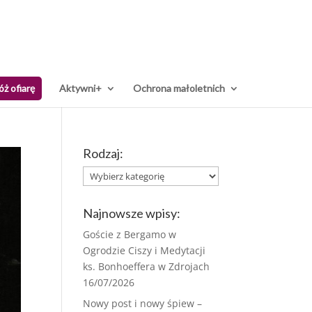
óż ofiarę
Aktywni+
Ochrona małoletnich
Rodzaj:
Rodzaj:
Najnowsze wpisy:
Goście z Bergamo w
Ogrodzie Ciszy i Medytacji
ks. Bonhoeffera w Zdrojach
16/07/2026
Nowy post i nowy śpiew –