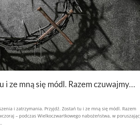
 tu i ze mną się módl. Razem czuwajmy…
zenia i zatrzymania. Przyjdź. Zostań tu i ze mną się módl. Razem
 wczoraj – podczas Wielkoczwartkowego nabożeństwa, w poruszają
..