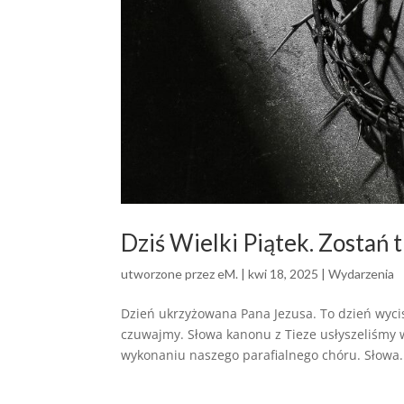
Dziś Wielki Piątek. Zostań
utworzone przez
eM.
|
kwi 18, 2025
|
Wydarzenia
Dzień ukrzyżowana Pana Jezusa. To dzień wycis
czuwajmy. Słowa kanonu z Tieze usłyszeliśmy
wykonaniu naszego parafialnego chóru. Słowa.