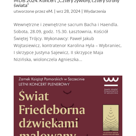
MDB 2024. Koncert „Cztery żywioły, cztery strony
świata”
utworzone przez
eM.
|
wrz 28, 2024
|
Wydarzenia
Wewnętrzne i zewnętrzne sacrum Bacha i Haendla.
Sobota, 28.09, godz. 15.30. Łasztownia, Kościół
Świętej Trójcy. Wykonawcy: Paweł Jakub
Wojtasiewicz, kontratenor Karolina Hyla – Wybraniec,
I skrzypce Justyna Sajewicz, II skrzypce Maja
Nizińska, wiolonczela Agnieszka...