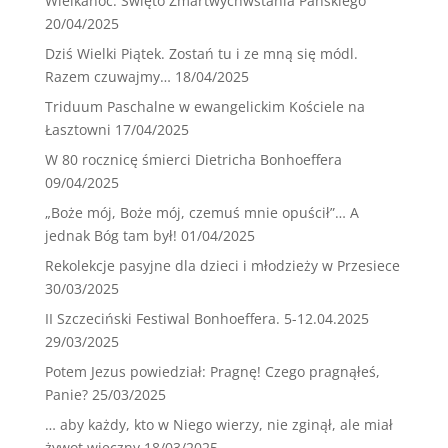
Wielkanoc. Święto Zmartwychwstania Pańskiego
20/04/2025
Dziś Wielki Piątek. Zostań tu i ze mną się módl.
Razem czuwajmy…
18/04/2025
Triduum Paschalne w ewangelickim Kościele na
Łasztowni
17/04/2025
W 80 rocznicę śmierci Dietricha Bonhoeffera
09/04/2025
„Boże mój, Boże mój, czemuś mnie opuścił”… A
jednak Bóg tam był!
01/04/2025
Rekolekcje pasyjne dla dzieci i młodzieży w Przesiece
30/03/2025
II Szczeciński Festiwal Bonhoeffera. 5-12.04.2025
29/03/2025
Potem Jezus powiedział: Pragnę! Czego pragnąłeś,
Panie?
25/03/2025
… aby każdy, kto w Niego wierzy, nie zginął, ale miał
żywot wieczny
18/03/2025