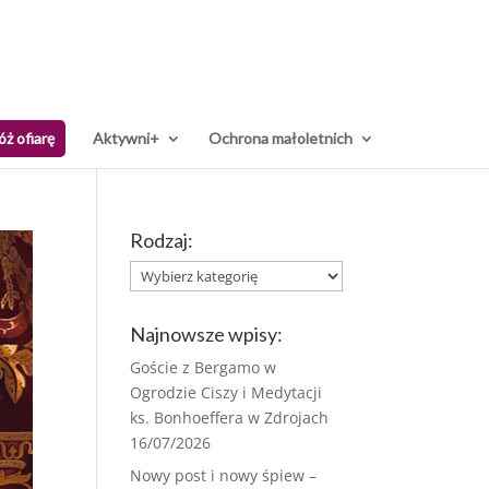
óż ofiarę
Aktywni+
Ochrona małoletnich
Rodzaj:
Rodzaj:
Najnowsze wpisy:
Goście z Bergamo w
Ogrodzie Ciszy i Medytacji
ks. Bonhoeffera w Zdrojach
16/07/2026
Nowy post i nowy śpiew –