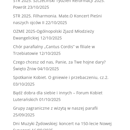
STR 2025. Szczeciński Tydzień Reformacji 2025.
Powrót
23/10/2025
STR 2025. Filharmonia. Mate.O Koncert Pieśni
naszych ojców II
22/10/2025
OZME 2025-Ogólnopolski Zjazd Młodzieży
Ewangelickiej
12/10/2025
Chór parafialny „Cantus Cordis” w filiale w
Trzebiatowie
12/10/2025
Czego chcesz od nas, Panie, za Twe hojne dary?
Święto Żniw
04/10/2025
Spotkanie Kobiet. O gniewie i przebaczeniu, cz.2.
03/10/2025
Bądź dobra dla siebie i innych – Forum Kobiet
Luterańskich
01/10/2025
Grupy zagraniczne z wizytą w naszej parafii
25/09/2025
Dni Muzyki Żydowskiej: koncert na 150-lecie Nowej