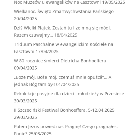
Noc Muzeów u ewangelików na Łasztowni
19/05/2025
Wielkanoc. Święto Zmartwychwstania Pańskiego
20/04/2025
Dziś Wielki Piątek. Zostań tu i ze mną się módl.
Razem czuwajmy…
18/04/2025
Triduum Paschalne w ewangelickim Kościele na
Łasztowni
17/04/2025
W 80 rocznicę śmierci Dietricha Bonhoeffera
09/04/2025
„Boże mój, Boże mój, czemuś mnie opuścił”… A
jednak Bóg tam był!
01/04/2025
Rekolekcje pasyjne dla dzieci i młodzieży w Przesiece
30/03/2025
II Szczeciński Festiwal Bonhoeffera. 5-12.04.2025
29/03/2025
Potem Jezus powiedział: Pragnę! Czego pragnąłeś,
Panie?
25/03/2025