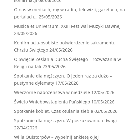
konfirmacji
08/06/2026
O nas w mediach; my w radiu, telewizji, gazetach, na
portalach…
25/05/2026
Musica et Universum. XXIII Festiwal Muzyki Dawnej
24/05/2026
Konfirmacja-osobiste potwierdzenie sakramentu
Chrztu Świętego
24/05/2026
O Święcie Zesłania Ducha Świętego – rozważania w
Religii na fali
23/05/2026
Spotkanie dla mężczyzn. O jeden raz za dużo –
pustynne dylematy
17/05/2026
Wieczorne nabożeństwa w niedziele
12/05/2026
Święto Wniebowstąpienia Pańskiego
10/05/2026
Spotkanie kobiet. Czas otulania siebie
02/05/2026
Spotkanie dla mężczyzn. W poszukiwaniu odwagi
22/04/2026
Willa Quistorpów – wypełnij ankietę o jej