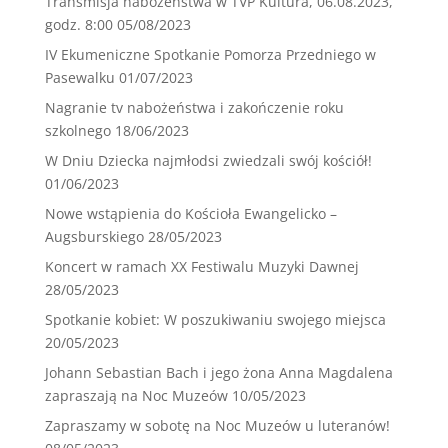
Transmisja nabożeństwa w TVP Kultura, 06.08.2023,
godz. 8:00
05/08/2023
IV Ekumeniczne Spotkanie Pomorza Przedniego w
Pasewalku
01/07/2023
Nagranie tv nabożeństwa i zakończenie roku
szkolnego
18/06/2023
W Dniu Dziecka najmłodsi zwiedzali swój kościół!
01/06/2023
Nowe wstąpienia do Kościoła Ewangelicko –
Augsburskiego
28/05/2023
Koncert w ramach XX Festiwalu Muzyki Dawnej
28/05/2023
Spotkanie kobiet: W poszukiwaniu swojego miejsca
20/05/2023
Johann Sebastian Bach i jego żona Anna Magdalena
zapraszają na Noc Muzeów
10/05/2023
Zapraszamy w sobotę na Noc Muzeów u luteranów!