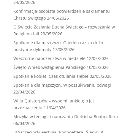
24/05/2026
Konfirmacja-osobiste potwierdzenie sakramentu
Chrztu Świętego
24/05/2026
O Święcie Zesłania Ducha Świętego – rozważania w
Religii na fali
23/05/2026
Spotkanie dla mężczyzn. O jeden raz za dużo –
pustynne dylematy
17/05/2026
Wieczorne nabożeństwa w niedziele
12/05/2026
Święto Wniebowstąpienia Pańskiego
10/05/2026
Spotkanie kobiet. Czas otulania siebie
02/05/2026
Spotkanie dla mężczyzn. W poszukiwaniu odwagi
22/04/2026
Willa Quistorpów – wypełnij ankietę o jej
przeznaczeniu
11/04/2026
Muzyka w teologii i nauczaniu Dietricha Bonhoeffera
06/04/2026
III Szczeciński Festiwal Bonhoeffera „Ślady”. 8-