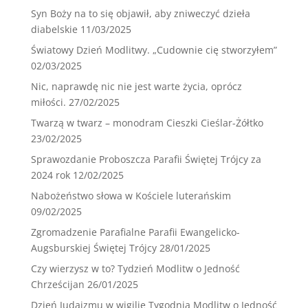
Syn Boży na to się objawił, aby zniweczyć dzieła
diabelskie
11/03/2025
Światowy Dzień Modlitwy. „Cudownie cię stworzyłem”
02/03/2025
Nic, naprawdę nic nie jest warte życia, oprócz
miłości.
27/02/2025
Twarzą w twarz – monodram Cieszki Cieślar-Żółtko
23/02/2025
Sprawozdanie Proboszcza Parafii Świętej Trójcy za
2024 rok
12/02/2025
Nabożeństwo słowa w Kościele luterańskim
09/02/2025
Zgromadzenie Parafialne Parafii Ewangelicko-
Augsburskiej Świętej Trójcy
28/01/2025
Czy wierzysz w to? Tydzień Modlitw o Jedność
Chrześcijan
26/01/2025
Dzień Judaizmu w wigilię Tygodnia Modlitw o Jedność