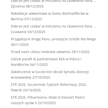
Dobrze jest czekać w milczeniu na zbawienie Pana …
Życzenia
08/12/2025
Rekolekcje adwentowe w Domu Bonhoefferów w
Berlinie
07/12/2025
Dobrze jest czekać w milczeniu na zbawienie Pana …
Czuwanie
03/12/2025
Przygotujcie drogę Panu, prostujcie ścieżki dla Niego
30/11/2025
Przed nami cztery niedziele adwentu
29/11/2025
Udział parafii w partnerstwie KEA w Polsce i
Nordkirche
04/11/2025
Zakończenie w Szczecinie obrad Synodu diecezji
wrocławskiej
27/10/2025
STR 2025. Szczeciński Tydzień Reformacji 2025.
Powrót
23/10/2025
STR 2025. Filharmonia. Mate.O Koncert Pieśni
naszych ojców II
22/10/2025