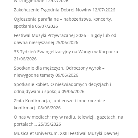
w Dzięgielowie
12/07/2026
Zakończenie Tygodnia Dobrej Nowiny
12/07/2026
Ogłoszenia parafialne – nabożeństwa, koncerty,
spotkania
05/07/2026
Festiwal Muzyki Przywracanej 2026 – nigdy lub od
dawna niesłyszanej
25/06/2026
33 Tydzień Ewangelizacyjny na Wangu w Karpaczu
21/06/2026
Spotkanie dla mężczyzn. Odroczony wyrok –
niewygodne tematy
09/06/2026
Spotkanie kobiet. O nieświadomych decyzjach i
odnajdywaniu spokoju
09/06/2026
Złota Konfirmacja, jubileusze i inne rocznice
konfirmacji
08/06/2026
O nas w mediach; my w radiu, telewizji, gazetach, na
portalach…
25/05/2026
Musica et Universum. XXIII Festiwal Muzyki Dawnej