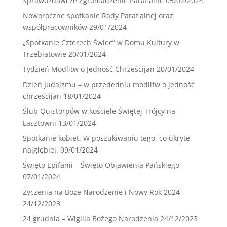
Sprawozdawcze Zgromadzenie Parafialne
05/02/2024
Noworoczne spotkanie Rady Parafialnej oraz
współpracowników
29/01/2024
„Spotkanie Czterech Świec” w Domu Kultury w
Trzebiatowie
20/01/2024
Tydzień Modlitw o Jedność Chrześcijan
20/01/2024
Dzień Judaizmu – w przededniu modlitw o jedność
chrześcijan
18/01/2024
Ślub Quistorpów w kościele Świętej Trójcy na
Łasztowni
13/01/2024
Spotkanie kobiet. W poszukiwaniu tego, co ukryte
najgłębiej.
09/01/2024
Święto Epifanii – Święto Objawienia Pańskiego
07/01/2024
Życzenia na Boże Narodzenie i Nowy Rok 2024
24/12/2023
24 grudnia – Wigilia Bożego Narodzenia
24/12/2023