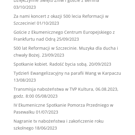
Dziękczynne Święto Żniw i goście z Berlina
03/10/2023
Za nami koncert z okazji 500 lecia Reformacji w
Szczecinie!
01/10/2023
Goście z Ekumenicznego Centrum Europejskiego z
Frankfurtu nad Odrą
25/09/2023
500 lat Reformacji w Szczecinie. Muzyka dla ducha i
chwały Bożej.
23/09/2023
Spotkanie kobiet. Radość bycia sobą.
20/09/2023
Tydzień Ewangelizacyjny na parafii Wang w Karpaczu
13/08/2023
Transmisja nabożeństwa w TVP Kultura, 06.08.2023,
godz. 8:00
05/08/2023
IV Ekumeniczne Spotkanie Pomorza Przedniego w
Pasewalku
01/07/2023
Nagranie tv nabożeństwa i zakończenie roku
szkolnego
18/06/2023