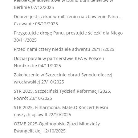
Rekolekcje adwentowe w Domu Bonhoefferów w
Berlinie
07/12/2025
Dobrze jest czekać w milczeniu na zbawienie Pana …
Czuwanie
03/12/2025
Przygotujcie drogę Panu, prostujcie ścieżki dla Niego
30/11/2025
Przed nami cztery niedziele adwentu
29/11/2025
Udział parafii w partnerstwie KEA w Polsce i
Nordkirche
04/11/2025
Zakończenie w Szczecinie obrad Synodu diecezji
wrocławskiej
27/10/2025
STR 2025. Szczeciński Tydzień Reformacji 2025.
Powrót
23/10/2025
STR 2025. Filharmonia. Mate.O Koncert Pieśni
naszych ojców II
22/10/2025
OZME 2025-Ogólnopolski Zjazd Młodzieży
Ewangelickiej
12/10/2025