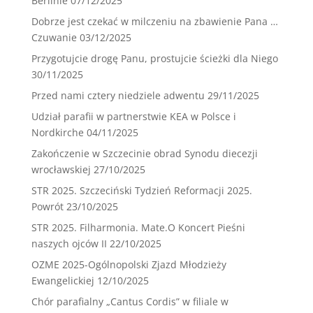
Berlinie
07/12/2025
Dobrze jest czekać w milczeniu na zbawienie Pana …
Czuwanie
03/12/2025
Przygotujcie drogę Panu, prostujcie ścieżki dla Niego
30/11/2025
Przed nami cztery niedziele adwentu
29/11/2025
Udział parafii w partnerstwie KEA w Polsce i
Nordkirche
04/11/2025
Zakończenie w Szczecinie obrad Synodu diecezji
wrocławskiej
27/10/2025
STR 2025. Szczeciński Tydzień Reformacji 2025.
Powrót
23/10/2025
STR 2025. Filharmonia. Mate.O Koncert Pieśni
naszych ojców II
22/10/2025
OZME 2025-Ogólnopolski Zjazd Młodzieży
Ewangelickiej
12/10/2025
Chór parafialny „Cantus Cordis” w filiale w