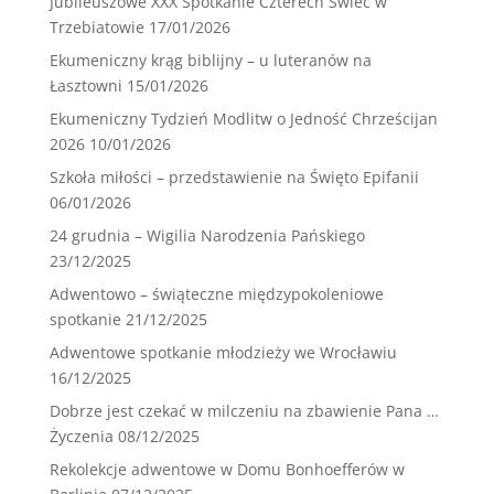
Jubileuszowe XXX Spotkanie Czterech Świec w
Trzebiatowie
17/01/2026
Ekumeniczny krąg biblijny – u luteranów na
Łasztowni
15/01/2026
Ekumeniczny Tydzień Modlitw o Jedność Chrześcijan
2026
10/01/2026
Szkoła miłości – przedstawienie na Święto Epifanii
06/01/2026
24 grudnia – Wigilia Narodzenia Pańskiego
23/12/2025
Adwentowo – świąteczne międzypokoleniowe
spotkanie
21/12/2025
Adwentowe spotkanie młodzieży we Wrocławiu
16/12/2025
Dobrze jest czekać w milczeniu na zbawienie Pana …
Życzenia
08/12/2025
Rekolekcje adwentowe w Domu Bonhoefferów w