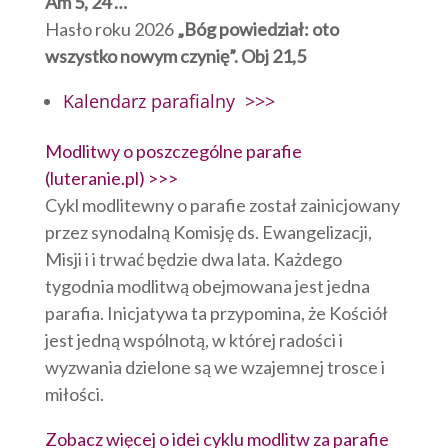
Am 5, 24
…
Hasło roku 2026
„Bóg powiedział: oto
wszystko nowym czynię”. Obj 21,5
Kalendarz parafialny >>>
Modlitwy o poszczególne parafie
(luteranie.pl) >>>
Cykl modlitewny o parafie został zainicjowany
przez synodalną Komisję ds. Ewangelizacji,
Misji i i trwać będzie dwa lata. Każdego
tygodnia modlitwą obejmowana jest jedna
parafia. Inicjatywa ta przypomina, że Kościół
jest jedną wspólnotą, w której radości i
wyzwania dzielone są we wzajemnej trosce i
miłości.
Zobacz więcej o idei cyklu modlitw za parafie