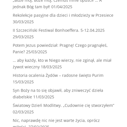
„Boże mój, Boże mój, czemuś mnie opuścił”… A
jednak Bóg tam był!
01/04/2025
Rekolekcje pasyjne dla dzieci i młodzieży w Przesiece
30/03/2025
II Szczeciński Festiwal Bonhoeffera. 5-12.04.2025
29/03/2025
Potem Jezus powiedział: Pragnę! Czego pragnąłeś,
Panie?
25/03/2025
… aby każdy, kto w Niego wierzy, nie zginął, ale miał
żywot wieczny
18/03/2025
Historia ocalenia Żydów – radosne święto Purim
15/03/2025
Syn Boży na to się objawił, aby zniweczyć dzieła
diabelskie
11/03/2025
Światowy Dzień Modlitwy. „Cudownie cię stworzyłem”
02/03/2025
Nic, naprawdę nic nie jest warte życia, oprócz
miłości.
27/02/2025