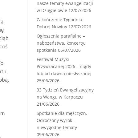
nasze tematy ewangelizacji
w Dzięgielowie
12/07/2026
Zakończenie Tygodnia
ą,
Dobrej Nowiny
12/07/2026
ię
Ogłoszenia parafialne –
ciąż
nabożeństwa, koncerty,
 coś
spotkania
05/07/2026
Festiwal Muzyki
To
Przywracanej 2026 – nigdy
atu,
lub od dawna niesłyszanej
obą,
25/06/2026
33 Tydzień Ewangelizacyjny
na Wangu w Karpaczu
21/06/2026
nym
Spotkanie dla mężczyzn.
Odroczony wyrok –
niewygodne tematy
09/06/2026
e