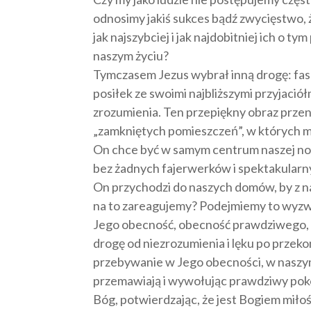
odnosimy jakiś sukces bądź zwycięstwo, ż
jak najszybciej i jak najdobitniej ich o 
naszym życiu?
Tymczasem Jezus wybrał inną drogę: fas
posiłek ze swoimi najbliższymi przyjaciół
zrozumienia. Ten przepiękny obraz przen
„zamkniętych pomieszczeń”, w których moż
On chce być w samym centrum naszej nor
bez żadnych fajerwerków i spektakularn
On przychodzi do naszych domów, by z nam
na to zareagujemy? Podejmiemy to wyzwa
Jego obecność, obecność prawdziwego, ż
drogę od niezrozumienia i lęku po przek
przebywanie w Jego obecności, w naszy
przemawiają i wywołując prawdziwy pok
Bóg, potwierdzając, że jest Bogiem miłości