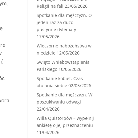
tym,
Religii na fali
23/05/2026
Spotkanie dla mężczyzn. O
jeden raz za dużo –
ię
pustynne dylematy
17/05/2026
óre
Wieczorne nabożeństwa w
y
niedziele
12/05/2026
ać
Święto Wniebowstąpienia
Pańskiego
10/05/2026
óc
Spotkanie kobiet. Czas
otulania siebie
02/05/2026
Spotkanie dla mężczyzn. W
ikora
poszukiwaniu odwagi
22/04/2026
Willa Quistorpów – wypełnij
ankietę o jej przeznaczeniu
11/04/2026