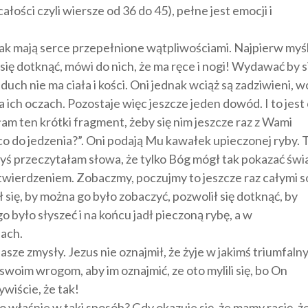
łości czyli wiersze od 36 do 45), pełne jest emocji i
nak mają serce przepełnione wątpliwościami. Najpierw myśl
ię dotknąć, mówi do nich, że ma ręce i nogi! Wydawać by s
ch nie ma ciała i kości. Oni jednak wciąż są zadziwieni, w
na ich oczach. Pozostaje więc jeszcze jeden dowód. I to jest
m ten krótki fragment, żeby się nim jeszcze raz z Wami
 co do jedzenia?”. Oni podają Mu kawałek upieczonej ryby. 
dyś przeczytałam słowa, że tylko Bóg mógł tak pokazać świ
twierdzeniem. Zobaczmy, poczujmy to jeszcze raz całymi s
 się, by można go było zobaczyć, pozwolił się dotknąć, by
 było słyszeć i na końcu jadł pieczoną rybę, a w
pach.
asze zmysły. Jezus nie oznajmił, że żyje w jakimś triumfal
 swoim wrogom, aby im oznajmić, ze oto mylili się, bo On
wiście, że tak!
o właśnie w taki sposób? Gdy okazuje się, że mamy rację, ż