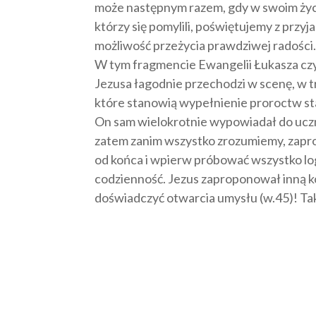
może następnym razem, gdy w swoim życiu
którzy się pomylili, poświętujemy z przy
możliwość przeżycia prawdziwej radości
W tym fragmencie Ewangelii Łukasza czy
Jezusa łagodnie przechodzi w scenę, w 
które stanowią wypełnienie proroctw s
On sam wielokrotnie wypowiadał do uczni
zatem zanim wszystko zrozumiemy, zapro
od końca i wpierw próbować wszystko log
codzienność. Jezus zaproponował inną k
doświadczyć otwarcia umysłu (w.45)! Ta