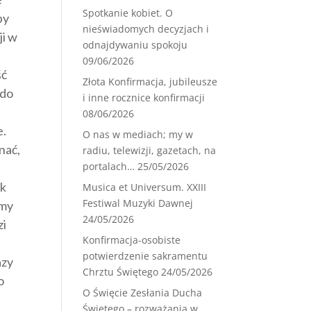
Spotkanie kobiet. O
by
nieświadomych decyzjach i
ji w
odnajdywaniu spokoju
09/06/2026
ść
Złota Konfirmacja, jubileusze
 do
i inne rocznice konfirmacji
08/06/2026
e.
O nas w mediach; my w
nać,
radiu, telewizji, gazetach, na
portalach…
25/05/2026
ak
Musica et Universum. XXIII
Festiwal Muzyki Dawnej
emy
24/05/2026
zi
Konfirmacja-osobiste
potwierdzenie sakramentu
azy
Chrztu Świętego
24/05/2026
o
O Święcie Zesłania Ducha
Świętego – rozważania w