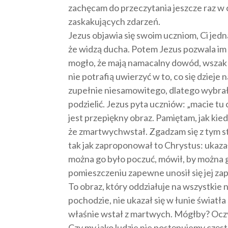
zachęcam do przeczytania jeszcze raz w ca
zaskakujących zdarzeń.
Jezus objawia się swoim uczniom, Ci jed
że widzą ducha. Potem Jezus pozwala im s
mogło, że mają namacalny dowód, wszak du
nie potrafią uwierzyć w to, co się dzieje 
zupełnie niesamowitego, dlatego wybrała
podzielić. Jezus pyta uczniów: „macie tu
jest przepiękny obraz. Pamiętam, jak kie
że zmartwychwstał. Zgadzam się z tym s
tak jak zaproponował to Chrystus: ukazał
można go było poczuć, mówił, by można go
pomieszczeniu zapewne unosił się jej za
To obraz, który oddziałuje na wszystkie n
pochodzie, nie ukazał się w łunie światła
właśnie wstał z martwych. Mógłby? Oczy
Czy my jako ludzie nie postępujemy częst