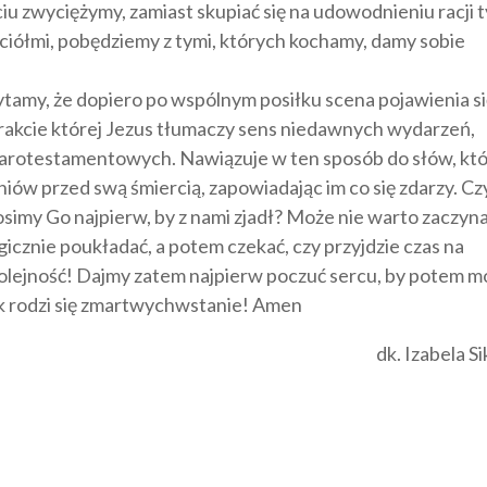
 zwyciężymy, zamiast skupiać się na udowodnieniu racji 
jaciółmi, pobędziemy z tymi, których kochamy, damy sobie
.
tamy, że dopiero po wspólnym posiłku scena pojawienia s
trakcie której Jezus tłumaczy sens niedawnych wydarzeń,
tarotestamentowych. Nawiązuje w ten sposób do słów, kt
ów przed swą śmiercią, zapowiadając im co się zdarzy. Cz
simy Go najpierw, by z nami zjadł? Może nie warto zaczyn
icznie poukładać, a potem czekać, czy przyjdzie czas na
olejność! Dajmy zatem najpierw poczuć sercu, by potem m
k rodzi się zmartwychwstanie! Amen
dk. Izabela S