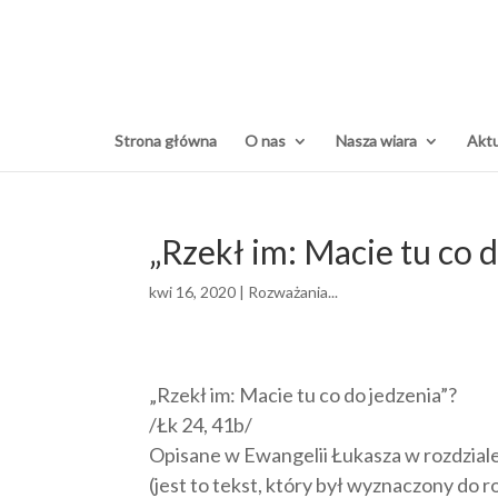
Strona główna
O nas
Nasza wiara
Aktu
„Rzekł im: Macie tu co d
kwi 16, 2020
|
Rozważania...
„Rzekł im: Macie tu co do jedzenia”?
/Łk 24, 41b/
Opisane w Ewangelii Łukasza w rozdzial
(jest to tekst, który był wyznaczony do