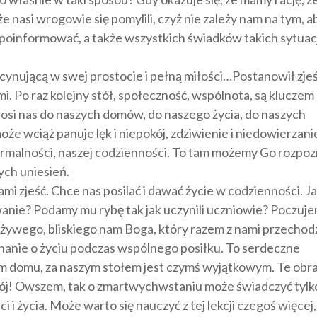
e nasi wrogowie się pomylili, czyż nie zależy nam na tym, a
tym poinformować, a także wszystkich świadków takich sytuac
cynującą w swej prostocie i pełną miłości…Postanowił zje
mi. Po raz kolejny stół, społeczność, wspólnota, są kluczem
osi nas do naszych domów, do naszego życia, do naszych
e wciąż panuje lęk i niepokój, zdziwienie i niedowierzani
malności, naszej codzienności. To tam możemy Go rozpoz
ych uniesień.
i zjeść. Chce nas posilać i dawać życie w codzienności. J
nie? Podamy mu rybę tak jak uczynili uczniowie? Poczuj
ywego, bliskiego nam Boga, który razem z nami przechod
onanie o życiu podczas wspólnego posiłku. To serdeczne
m domu, za naszym stołem jest czymś wyjątkowym. Te obr
ój! Owszem, tak o zmartwychwstaniu może świadczyć tylk
 i życia. Może warto się nauczyć z tej lekcji czegoś więcej,