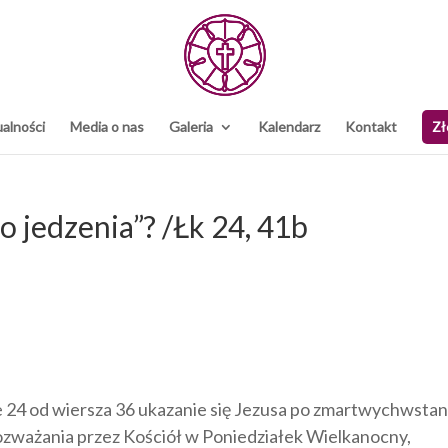
alności
Media o nas
Galeria
Kalendarz
Kontakt
Zł
o jedzenia”? /Łk 24, 41b
e 24 od wiersza 36 ukazanie się Jezusa po zmartwychwstan
 rozważania przez Kościół w Poniedziałek Wielkanocny,