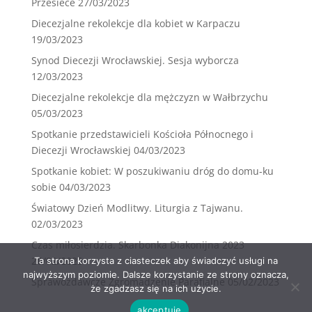
Przesiece
27/03/2023
Diecezjalne rekolekcje dla kobiet w Karpaczu
19/03/2023
Synod Diecezji Wrocławskiej. Sesja wyborcza
12/03/2023
Diecezjalne rekolekcje dla mężczyzn w Wałbrzychu
05/03/2023
Spotkanie przedstawicieli Kościoła Północnego i
Diecezji Wrocławskiej
04/03/2023
Spotkanie kobiet: W poszukiwaniu dróg do domu-ku
sobie
04/03/2023
Światowy Dzień Modlitwy. Liturgia z Tajwanu.
02/03/2023
Czas miłosierdzia. Skarbonka Diakonijna 2023
26/02/2023
Ta strona korzysta z ciasteczek aby świadczyć usługi na
najwyższym poziomie. Dalsze korzystanie ze strony oznacza,
Sprawozdawcze Zgromadzenie Parafialne
05/02/2023
że zgadzasz się na ich użycie.
akceptuję