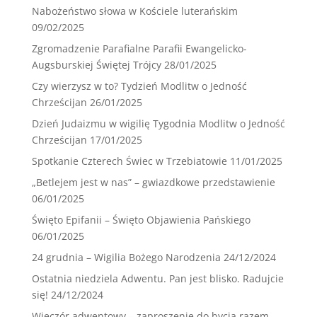
Nabożeństwo słowa w Kościele luterańskim
09/02/2025
Zgromadzenie Parafialne Parafii Ewangelicko-
Augsburskiej Świętej Trójcy
28/01/2025
Czy wierzysz w to? Tydzień Modlitw o Jedność
Chrześcijan
26/01/2025
Dzień Judaizmu w wigilię Tygodnia Modlitw o Jedność
Chrześcijan
17/01/2025
Spotkanie Czterech Świec w Trzebiatowie
11/01/2025
„Betlejem jest w nas” – gwiazdkowe przedstawienie
06/01/2025
Święto Epifanii – Święto Objawienia Pańskiego
06/01/2025
24 grudnia – Wigilia Bożego Narodzenia
24/12/2024
Ostatnia niedziela Adwentu. Pan jest blisko. Radujcie
się!
24/12/2024
Wieczór adwentowy – zaproszenie do bycia razem