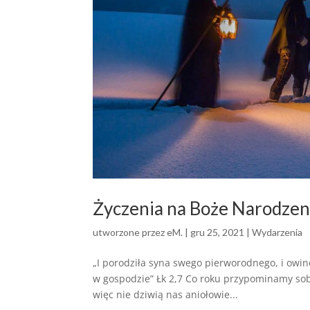
Życzenia na Boże Narodzen
utworzone przez
eM.
|
gru 25, 2021
|
Wydarzenia
„I porodziła syna swego pierworodnego, i owinęł
w gospodzie” Łk 2,7 Co roku przypominamy sobi
więc nie dziwią nas aniołowie...