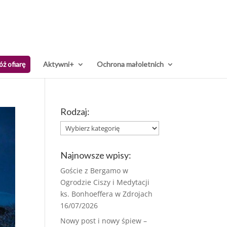
óż ofiarę
Aktywni+
Ochrona małoletnich
Rodzaj:
Rodzaj:
Najnowsze wpisy:
Goście z Bergamo w
Ogrodzie Ciszy i Medytacji
ks. Bonhoeffera w Zdrojach
16/07/2026
Nowy post i nowy śpiew –