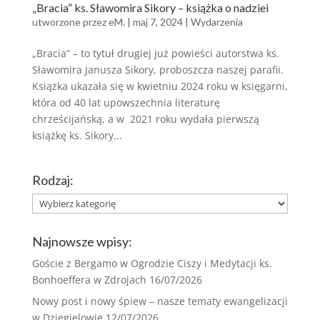
„Bracia” ks. Sławomira Sikory – książka o nadziei
utworzone przez
eM.
|
maj 7, 2024
|
Wydarzenia
„Bracia” – to tytuł drugiej już powieści autorstwa ks.
Sławomira Janusza Sikory, proboszcza naszej parafii.
Książka ukazała się w kwietniu 2024 roku w księgarni,
która od 40 lat upowszechnia literaturę
chrześcijańską, a w 2021 roku wydała pierwszą
książkę ks. Sikory...
Rodzaj:
Rodzaj:
Najnowsze wpisy:
Goście z Bergamo w Ogrodzie Ciszy i Medytacji ks.
Bonhoeffera w Zdrojach
16/07/2026
Nowy post i nowy śpiew – nasze tematy ewangelizacji
w Dzięgielowie
12/07/2026