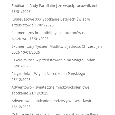
Spotkanie Rady Parafialnej ze współpracownikami
18/01/2026
Jubileuszowe XXX Spotkanie Czterech Świec w
Trzebiatowie
17/01/2026
Ekumeniczny krąg biblijny – u luteranów na
Łasztowni
15/01/2026
Ekumeniczny Tydzień Modlitw o Jedność Chrześcijan
2026
10/01/2026
Szkoła miłości – przedstawienie na Święto Epifanii
06/01/2026
24 grudnia – Wigilia Narodzenia Pańskiego
23/12/2025
Adwentowo – świąteczne międzypokoleniowe
spotkanie
21/12/2025
Adwentowe spotkanie młodzieży we Wrocławiu
16/12/2025
Dobrze jest czekać w milczeniu na zbawienie Pana …