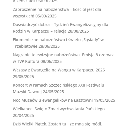
Ajzensztadt
06/09/2025
Zaproszenie na nabożeństwa – kościół jest dla
wszystkich!
05/09/2025
Doświadczyć dobra – Tydzień Ewangelizacyjny dla
Rodzin w Karpaczu – relacja
28/08/2025
Ekumeniczne nabożeństwo i święto „Sąsiady” w
Trzebiatowie
28/06/2025
Nagranie telewizyjne nabożeństwa. Emisja 8 czerwca
w TVP Kultura
08/06/2025
Wczasy z Ewangelią na Wangu w Karpaczu 2025
29/05/2025
Koncert w ramach Szczecińskiego XXII Festiwalu
Muzyki Dawnej
24/05/2025
Noc Muzeów u ewangelików na Łasztowni
19/05/2025
Wielkanoc. Święto Zmartwychwstania Pańskiego
20/04/2025
Dziś Wielki Piątek. Zostań tu i ze mną się módl.