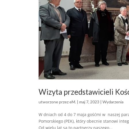
Wizyta przedstawicieli Koś
utworzone przez
eM.
|
maj 7, 2023
|
Wydarzenia
W dniach od 4 do 7 maja gośćmi w naszej para
Pomorskiego (PEK), który obecnie stanowi inte
Od wielu lat są to partnerzy naszego...