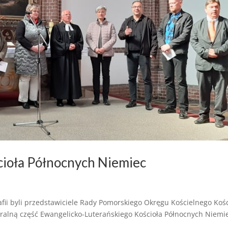
cioła Północnych Niemiec
fii byli przedstawiciele Rady Pomorskiego Okręgu Kościelnego Kośc
gralną część Ewangelicko-Luterańskiego Kościoła Północnych Niemi