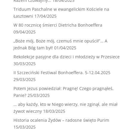
Razem czuwajmy…
18/04/2025
Triduum Paschalne w ewangelickim Kościele na
Łasztowni
17/04/2025
W 80 rocznicę śmierci Dietricha Bonhoeffera
09/04/2025
„Boże mój, Boże mój, czemuś mnie opuścił”… A
jednak Bóg tam był!
01/04/2025
Rekolekcje pasyjne dla dzieci i młodzieży w Przesiece
30/03/2025
II Szczeciński Festiwal Bonhoeffera. 5-12.04.2025
29/03/2025
Potem Jezus powiedział: Pragnę! Czego pragnąłeś,
Panie?
25/03/2025
… aby każdy, kto w Niego wierzy, nie zginął, ale miał
żywot wieczny
18/03/2025
Historia ocalenia Żydów – radosne święto Purim
15/03/2025