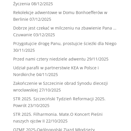
Życzenia
08/12/2025
Rekolekcje adwentowe w Domu Bonhoefferów w
Berlinie
07/12/2025
Dobrze jest czekać w milczeniu na zbawienie Pana …
Czuwanie
03/12/2025
Przygotujcie drogę Panu, prostujcie ścieżki dla Niego
30/11/2025
Przed nami cztery niedziele adwentu
29/11/2025
Udział parafii w partnerstwie KEA w Polsce i
Nordkirche
04/11/2025
Zakończenie w Szczecinie obrad Synodu diecezji
wrocławskiej
27/10/2025
STR 2025. Szczeciński Tydzień Reformacji 2025.
Powrót
23/10/2025
STR 2025. Filharmonia. Mate.O Koncert Pieśni
naszych ojców II
22/10/2025
OZME 2025-Ogólnopolski Zjazd Młodzieży