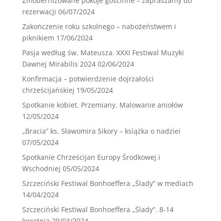
Zmodernizowane pokoje gościnne – zapraszamy do
rezerwacji
06/07/2024
Zakończenie roku szkolnego – nabożeństwem i
piknikiem
17/06/2024
Pasja według św. Mateusza. XXXI Festiwal Muzyki
Dawnej Mirabilis 2024
02/06/2024
Konfirmacja – potwierdzenie dojrzałości
chrześcijańskiej
19/05/2024
Spotkanie kobiet. Przemiany. Malowanie aniołów
12/05/2024
„Bracia” ks. Sławomira Sikory – książka o nadziei
07/05/2024
Spotkanie Chrześcijan Europy Środkowej i
Wschodniej
05/05/2024
Szczeciński Festiwal Bonhoeffera „Ślady” w mediach
14/04/2024
Szczeciński Festiwal Bonhoeffera „Ślady”. 8-14
kwietnia
29/03/2024