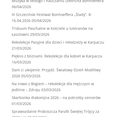
Muzyka w teologii i nauczaniu Dietricha Bonhoeffera
06/04/2026
III Szczeciński Festiwal Bonhoeffera „Ślady”. 8-
16.04.2026
05/04/2026
Triduum Paschalne w Kościele u luteranów na
Łasztowni
29/03/2026
Rekolekcje Pasyjne dla dzieci i młodzieży w Karpaczu
21/03/2026
Piękno z bliznami. Rekolekcje dla kobiet w Karpaczu
16/03/2026
Dam ci ukojenie: Przyjdź. Światowy Dzień Modlitwy
2026
05/03/2026
Na nowo z Bogiem – rekolekcje dla mężczyzn w
Jedlinie – Zdroju
03/03/2026
Skarbonka diakonijna 2026 – na potrzeby seniorów
01/03/2026
Sprawozdanie Proboszcza Parafii Świętej Trójcy za