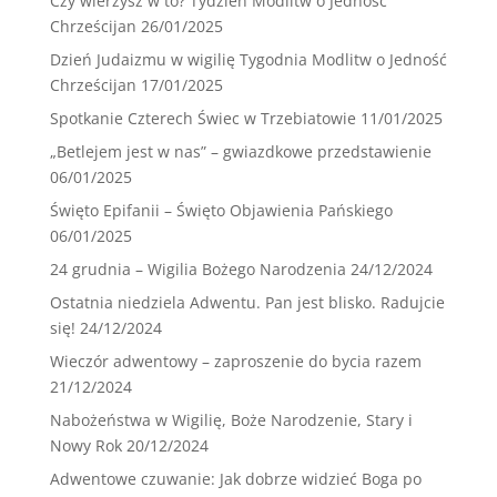
Czy wierzysz w to? Tydzień Modlitw o Jedność
Chrześcijan
26/01/2025
Dzień Judaizmu w wigilię Tygodnia Modlitw o Jedność
Chrześcijan
17/01/2025
Spotkanie Czterech Świec w Trzebiatowie
11/01/2025
„Betlejem jest w nas” – gwiazdkowe przedstawienie
06/01/2025
Święto Epifanii – Święto Objawienia Pańskiego
06/01/2025
24 grudnia – Wigilia Bożego Narodzenia
24/12/2024
Ostatnia niedziela Adwentu. Pan jest blisko. Radujcie
się!
24/12/2024
Wieczór adwentowy – zaproszenie do bycia razem
21/12/2024
Nabożeństwa w Wigilię, Boże Narodzenie, Stary i
Nowy Rok
20/12/2024
Adwentowe czuwanie: Jak dobrze widzieć Boga po