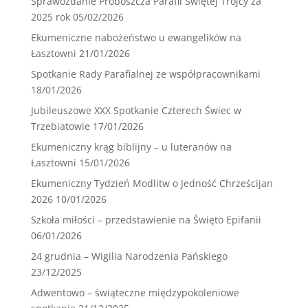
Sprawozdanie Proboszcza Parafii Świętej Trójcy za
2025 rok
05/02/2026
Ekumeniczne nabożeństwo u ewangelików na
Łasztowni
21/01/2026
Spotkanie Rady Parafialnej ze współpracownikami
18/01/2026
Jubileuszowe XXX Spotkanie Czterech Świec w
Trzebiatowie
17/01/2026
Ekumeniczny krąg biblijny – u luteranów na
Łasztowni
15/01/2026
Ekumeniczny Tydzień Modlitw o Jedność Chrześcijan
2026
10/01/2026
Szkoła miłości – przedstawienie na Święto Epifanii
06/01/2026
24 grudnia – Wigilia Narodzenia Pańskiego
23/12/2025
Adwentowo – świąteczne międzypokoleniowe