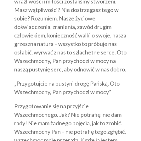
wrażliwości i miłości zostaliśmy stworzeni.
Masz wątpliwości? Nie dostrzegasz tego w
sobie? Rozumiem. Nasze życiowe
doświadczenia, zranienia, zawód drugim
człowiekiem, konieczność walki o swoje, nasza
grzeszna natura – wszystko to próbuje nas
osłabić, wyrwać z nas to szlachetne serce. Oto
Wszechmocny, Pan przychodzi w mocy na
naszą pustynię serc, aby odnowić w nas dobro.
„Przygotujcie na pustyni drogę Pańską. Oto
Wszechmocny, Pan przychodzi w mocy”
Przygotowanie się na przyjście
Wszechmocnego. Jak? Nie potrafię, nie dam
rady! Nie mam żadnego pojęcia, jak to zrobić.
Wszechmocny Pan – nie potrafię tego zgłębić,
wszechmoc mnie przeraża, kimże ja jestem,