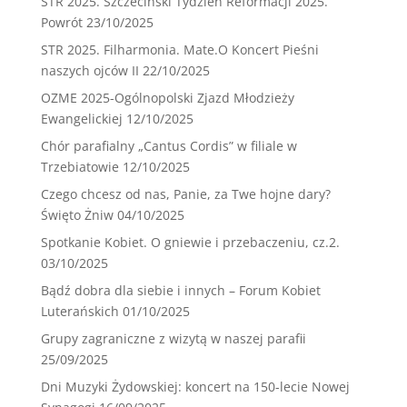
STR 2025. Szczeciński Tydzień Reformacji 2025.
Powrót
23/10/2025
STR 2025. Filharmonia. Mate.O Koncert Pieśni
naszych ojców II
22/10/2025
OZME 2025-Ogólnopolski Zjazd Młodzieży
Ewangelickiej
12/10/2025
Chór parafialny „Cantus Cordis” w filiale w
Trzebiatowie
12/10/2025
Czego chcesz od nas, Panie, za Twe hojne dary?
Święto Żniw
04/10/2025
Spotkanie Kobiet. O gniewie i przebaczeniu, cz.2.
03/10/2025
Bądź dobra dla siebie i innych – Forum Kobiet
Luterańskich
01/10/2025
Grupy zagraniczne z wizytą w naszej parafii
25/09/2025
Dni Muzyki Żydowskiej: koncert na 150-lecie Nowej