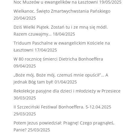
Noc Muzeów u ewangelików na Łasztowni
19/05/2025
Wielkanoc. Święto Zmartwychwstania Pańskiego
20/04/2025
Dziś Wielki Piątek. Zostań tu i ze mną się módl.
Razem czuwajmy…
18/04/2025
Triduum Paschalne w ewangelickim Kościele na
Łasztowni
17/04/2025
W 80 rocznicę śmierci Dietricha Bonhoeffera
09/04/2025
„Boże mój, Boże mój, czemuś mnie opuścił”… A
jednak Bóg tam był!
01/04/2025
Rekolekcje pasyjne dla dzieci i młodzieży w Przesiece
30/03/2025
II Szczeciński Festiwal Bonhoeffera. 5-12.04.2025
29/03/2025
Potem Jezus powiedział: Pragnę! Czego pragnąłeś,
Panie?
25/03/2025