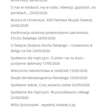
konfirmacji
08/06/2026
O nas w mediach; my w radiu, telewizji, gazetach, na
portalach…
25/05/2026
Musica et Universum. XXIII Festiwal Muzyki Dawnej
24/05/2026
Konfirmacja-osobiste potwierdzenie sakramentu
Chrztu Świętego
24/05/2026
O Święcie Zesłania Ducha Świętego – rozważania w
Religii na fali
23/05/2026
Spotkanie dla mężczyzn. O jeden raz za dużo –
pustynne dylematy
17/05/2026
Wieczorne nabożeństwa w niedziele
12/05/2026
Święto Wniebowstąpienia Pańskiego
10/05/2026
Spotkanie kobiet. Czas otulania siebie
02/05/2026
Spotkanie dla mężczyzn. W poszukiwaniu odwagi
22/04/2026
Willa Quistorpów – wypełnij ankietę o jej