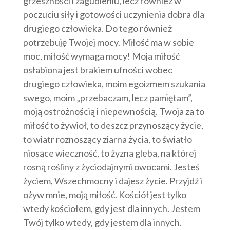
grzeszności i zagubieniu, lecz również w
poczuciu siły i gotowości uczynienia dobra dla
drugiego człowieka. Do tego również
potrzebuję Twojej mocy. Miłość ma w sobie
moc, miłość wymaga mocy! Moja miłość
osłabiona jest brakiem ufności wobec
drugiego człowieka, moim egoizmem szukania
swego, moim „przebaczam, lecz pamiętam”,
moją ostrożnością i niepewnością. Twoja za to
miłość to żywioł, to deszcz przynoszący życie,
to wiatr roznoszący ziarna życia, to światło
niosące wieczność, to żyzna gleba, na której
rosną rośliny z życiodajnymi owocami. Jesteś
życiem, Wszechmocny i dajesz życie. Przyjdź i
ożyw mnie, moją miłość. Kościół jest tylko
wtedy kościołem, gdy jest dla innych. Jestem
Twój tylko wtedy, gdy jestem dla innych.