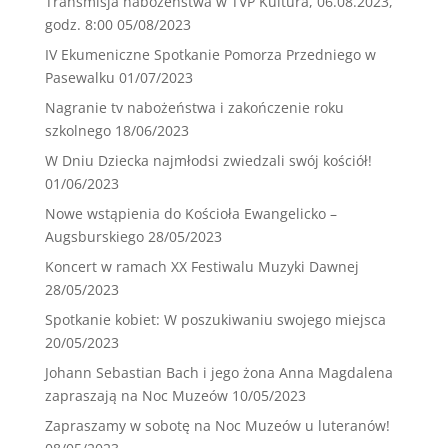
Transmisja nabożeństwa w TVP Kultura, 06.08.2023,
godz. 8:00
05/08/2023
IV Ekumeniczne Spotkanie Pomorza Przedniego w
Pasewalku
01/07/2023
Nagranie tv nabożeństwa i zakończenie roku
szkolnego
18/06/2023
W Dniu Dziecka najmłodsi zwiedzali swój kościół!
01/06/2023
Nowe wstąpienia do Kościoła Ewangelicko –
Augsburskiego
28/05/2023
Koncert w ramach XX Festiwalu Muzyki Dawnej
28/05/2023
Spotkanie kobiet: W poszukiwaniu swojego miejsca
20/05/2023
Johann Sebastian Bach i jego żona Anna Magdalena
zapraszają na Noc Muzeów
10/05/2023
Zapraszamy w sobotę na Noc Muzeów u luteranów!