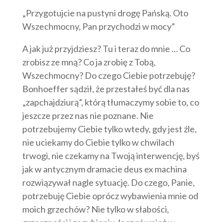
„Przygotujcie na pustyni drogę Pańską. Oto
Wszechmocny, Pan przychodzi w mocy”
A jak już przyjdziesz? Tu i teraz do mnie … Co
zrobisz ze mną? Co ja zrobię z Tobą,
Wszechmocny? Do czego Ciebie potrzebuję?
Bonhoeffer sądził, że przestałeś być dla nas
„zapchajdziurą”, którą tłumaczymy sobie to, co
jeszcze przez nas nie poznane. Nie
potrzebujemy Ciebie tylko wtedy, gdy jest źle,
nie uciekamy do Ciebie tylko w chwilach
trwogi, nie czekamy na Twoją interwencję, byś
jak w antycznym dramacie deus ex machina
rozwiązywał nagle sytuację. Do czego, Panie,
potrzebuję Ciebie oprócz wybawienia mnie od
moich grzechów? Nie tylko w słabości,