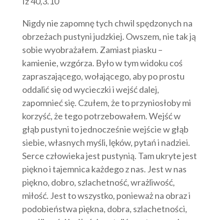
Iz 40,3.10
Nigdy nie zapomnę tych chwil spędzonych na
obrzeżach pustyni judzkiej. Owszem, nie tak ją
sobie wyobrażałem. Zamiast piasku –
kamienie, wzgórza. Było w tym widoku coś
zapraszającego, wołającego, aby po prostu
oddalić się od wycieczki i wejść dalej,
zapomnieć się. Czułem, że to przyniosłoby mi
korzyść, że tego potrzebowałem. Wejść w
głąb pustyni to jednocześnie wejście w głąb
siebie, własnych myśli, lęków, pytań i nadziei.
Serce człowieka jest pustynią. Tam ukryte jest
piękno i tajemnica każdego z nas. Jest w nas
piękno, dobro, szlachetność, wrażliwość,
miłość. Jest to wszystko, ponieważ na obraz i
podobieństwa piękna, dobra, szlachetności,