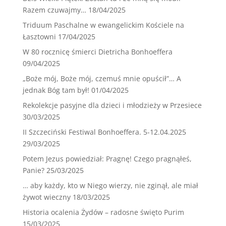
Razem czuwajmy…
18/04/2025
Triduum Paschalne w ewangelickim Kościele na
Łasztowni
17/04/2025
W 80 rocznicę śmierci Dietricha Bonhoeffera
09/04/2025
„Boże mój, Boże mój, czemuś mnie opuścił”… A
jednak Bóg tam był!
01/04/2025
Rekolekcje pasyjne dla dzieci i młodzieży w Przesiece
30/03/2025
II Szczeciński Festiwal Bonhoeffera. 5-12.04.2025
29/03/2025
Potem Jezus powiedział: Pragnę! Czego pragnąłeś,
Panie?
25/03/2025
… aby każdy, kto w Niego wierzy, nie zginął, ale miał
żywot wieczny
18/03/2025
Historia ocalenia Żydów – radosne święto Purim
15/03/2025