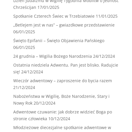
Dzień Judaizmu w wigilię Tygodnia Modlitw o Jedność
Chrześcijan
17/01/2025
Spotkanie Czterech Świec w Trzebiatowie
11/01/2025
„Betlejem jest w nas” – gwiazdkowe przedstawienie
06/01/2025
Święto Epifanii – Święto Objawienia Pańskiego
06/01/2025
24 grudnia – Wigilia Bożego Narodzenia
24/12/2024
Ostatnia niedziela Adwentu. Pan jest blisko. Radujcie
się!
24/12/2024
Wieczór adwentowy – zaproszenie do bycia razem
21/12/2024
Nabożeństwa w Wigilię, Boże Narodzenie, Stary i
Nowy Rok
20/12/2024
Adwentowe czuwanie: Jak dobrze widzieć Boga po
stronie człowieka
10/12/2024
Młodzieżowe diecezjalne spotkanie adwentowe w