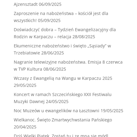
Ajzensztadt
06/09/2025
Zaproszenie na nabożeństwa – kościół jest dla
wszystkich!
05/09/2025
Doświadczyć dobra – Tydzień Ewangelizacyjny dla
Rodzin w Karpaczu – relacja
28/08/2025
Ekumeniczne nabożeństwo i święto „Sąsiady” w
Trzebiatowie
28/06/2025
Nagranie telewizyjne nabożeństwa. Emisja 8 czerwca
w TVP Kultura
08/06/2025
Wczasy z Ewangelią na Wangu w Karpaczu 2025
29/05/2025
Koncert w ramach Szczecińskiego XXII Festiwalu
Muzyki Dawnej
24/05/2025
Noc Muzeów u ewangelików na Łasztowni
19/05/2025
Wielkanoc. Święto Zmartwychwstania Pańskiego
20/04/2025
Dziś Wielki Piątek. Zostań tu i ze mną się módl.