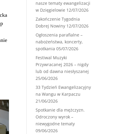
nasze tematy ewangelizacji
w Dzięgielowie
12/07/2026
icka
Zakończenie Tygodnia
bp
Dobrej Nowiny
12/07/2026
Ogłoszenia parafialne –
anie
nabożeństwa, koncerty,
spotkania
05/07/2026
Festiwal Muzyki
Przywracanej 2026 – nigdy
lub od dawna niesłyszanej
25/06/2026
33 Tydzień Ewangelizacyjny
na Wangu w Karpaczu
21/06/2026
Spotkanie dla mężczyzn.
Odroczony wyrok –
niewygodne tematy
09/06/2026