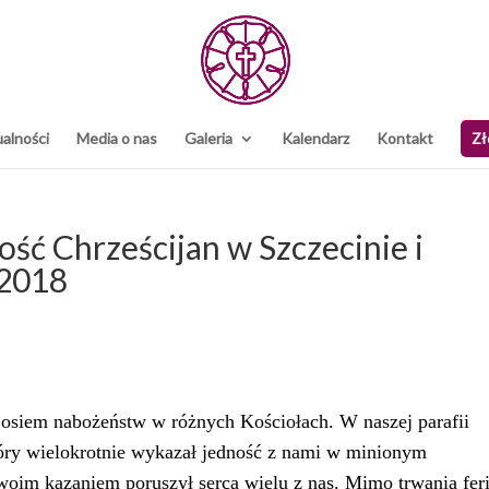
alności
Media o nas
Galeria
Kalendarz
Kontakt
Zł
ść Chrześcijan w Szczecinie i
 2018
 osiem nabożeństw w różnych Kościołach. W naszej parafii
tóry wielokrotnie wykazał jedność z nami w minionym
woim kazaniem poruszył serca wielu z nas. Mimo trwania feri