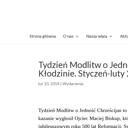
Strona główna
O nas
Nasza wiara
Aktu
Tydzień Modlitw o Jedno
Kłodzinie. Styczeń-luty
lut 10, 2018
|
Wydarzenia
Tydzień Modlitw o Jedność Chrześcijan to
kazanie wygłosił Ojciec Maciej Biskup, k
jubileuszowym roku 500 lat Reformacji. S