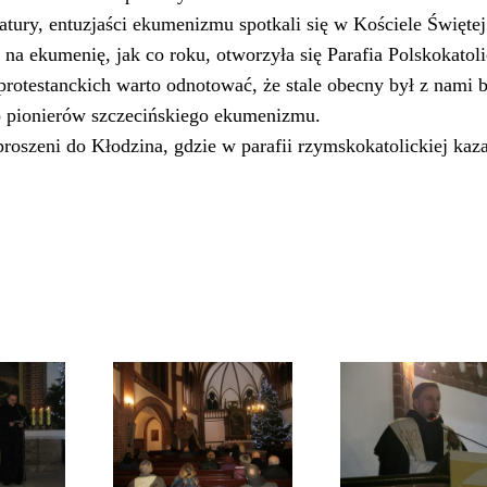
tury, entuzjaści ekumenizmu spotkali się w Kościele Świętej
 na ekumenię, jak co roku, otworzyła się Parafia Polskokatol
rotestanckich warto odnotować, że stale obecny był z nami 
o pionierów szczecińskiego ekumenizmu.
proszeni do Kłodzina, gdzie w parafii rzymskokatolickiej kaz