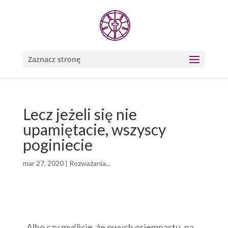
Zaznacz stronę
Lecz jeżeli się nie
upamiętacie, wszyscy
poginiecie
mar 27, 2020
|
Rozważania...
„Albo czy myślicie, że owych osiemnastu, na