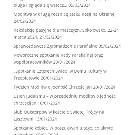
pługa i ogląda się wstecz…
05/03/2024
Modlitwa w drugą rocznicę ataku Rosji na Ukrainę
24/02/2024
Rekolekcje pasyjne dla mężczyzn. Sokołowsko, 22-24
marca 2024.
21/02/2024
Sprawozdawcze Zgromadzenie Parafialne
05/02/2024
Noworoczne spotkanie Rady Parafialnej oraz
współpracowników
29/01/2024
„Spotkanie Czterech Świec” w Domu Kultury w
Trzebiatowie
20/01/2024
Tydzień Modlitw o Jedność Chrześcijan
20/01/2024
Dzień Judaizmu – w przededniu modlitw o jedność
chrześcijan
18/01/2024
Ślub Quistorpów w kościele Świętej Trójcy na
Łasztowni
13/01/2024
Spotkanie kobiet. W poszukiwaniu tego, co ukryte
najgłębiej.
09/01/2024