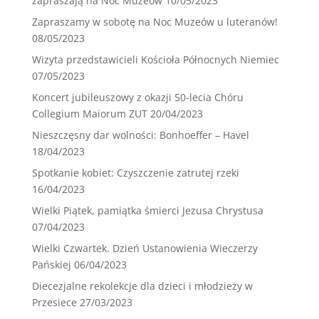
zapraszają na Noc Muzeów
10/05/2023
Zapraszamy w sobotę na Noc Muzeów u luteranów!
08/05/2023
Wizyta przedstawicieli Kościoła Północnych Niemiec
07/05/2023
Koncert jubileuszowy z okazji 50-lecia Chóru
Collegium Maiorum ZUT
20/04/2023
Nieszczęsny dar wolności: Bonhoeffer – Havel
18/04/2023
Spotkanie kobiet: Czyszczenie zatrutej rzeki
16/04/2023
Wielki Piątek, pamiątka śmierci Jezusa Chrystusa
07/04/2023
Wielki Czwartek. Dzień Ustanowienia Wieczerzy
Pańskiej
06/04/2023
Diecezjalne rekolekcje dla dzieci i młodzieży w
Przesiece
27/03/2023