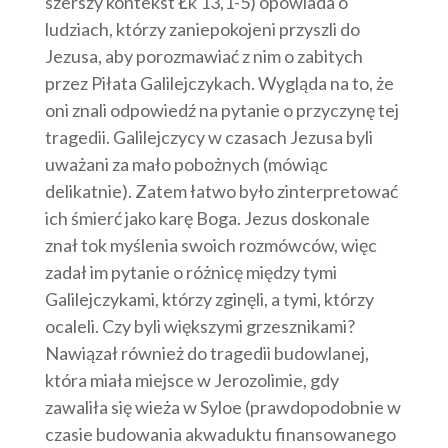
szerszy kontekst Łk 13,1-5) opowiada o
ludziach, którzy zaniepokojeni przyszli do
Jezusa, aby porozmawiać z nim o zabitych
przez Piłata Galilejczykach. Wygląda na to, że
oni znali odpowiedź na pytanie o przyczynę tej
tragedii. Galilejczycy w czasach Jezusa byli
uważani za mało pobożnych (mówiąc
delikatnie). Zatem łatwo było zinterpretować
ich śmierć jako karę Boga. Jezus doskonale
znał tok myślenia swoich rozmówców, więc
zadał im pytanie o różnicę między tymi
Galilejczykami, którzy zginęli, a tymi, którzy
ocaleli. Czy byli większymi grzesznikami?
Nawiązał również do tragedii budowlanej,
która miała miejsce w Jerozolimie, gdy
zawaliła się wieża w Syloe (prawdopodobnie w
czasie budowania akwaduktu finansowanego