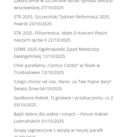
Zakończenie w Szczecinie obrad Synodu diecezji
wrocławskiej
27/10/2025
STR 2025. Szczeciński Tydzień Reformacji 2025.
Powrót
23/10/2025
STR 2025. Filharmonia. Mate.O Koncert Pieśni
naszych ojców II
22/10/2025
OZME 2025-Ogólnopolski Zjazd Młodzieży
Ewangelickiej
12/10/2025
Chór parafialny „Cantus Cordis” w filiale w
Trzebiatowie
12/10/2025
Czego chcesz od nas, Panie, za Twe hojne dary?
Święto Żniw
04/10/2025
Spotkanie Kobiet. O gniewie i przebaczeniu, cz.2.
03/10/2025
Bądź dobra dla siebie i innych – Forum Kobiet
Luterańskich
01/10/2025
Grupy zagraniczne z wizytą w naszej parafii