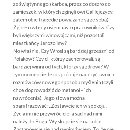
ze świątynnego skarbca, przez co doszło do
zamieszek, w których zginęli owi Galilejczycy,
zatem obie tragedie powiązane są ze sobą).
Zginęło wtedy osiemnastu pracowników. Czy
byli większymi winowajcami, niż pozostali
mieszkańcy Jerozolimy?
No właśnie. Czy Włosi są bardziej grzeszni od
Polaków? Czy ci, którzy zachorowali, są
bardziej winni od tych, którzy są zdrowi? W
tym momencie Jezus próbuje nauczyć swoich
rozmówców nowego sposobu myślenia (czyli
chce doprowadzić do metanoi – ich
nawrócenia). Jego słowa można
sparafrazować: „Zostawcie ich w spokoju.
Życia im nie przywrócicie, a sąd nad nimi
należy do Boga. Wy skupcie się na sobie.
Zastanówcie się nad swoim życiem. To, że nie