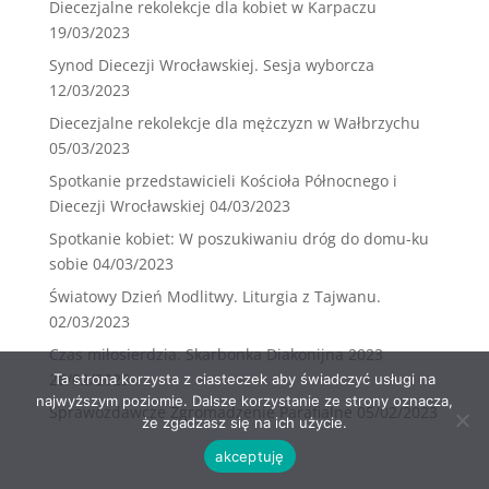
Diecezjalne rekolekcje dla kobiet w Karpaczu
19/03/2023
Synod Diecezji Wrocławskiej. Sesja wyborcza
12/03/2023
Diecezjalne rekolekcje dla mężczyzn w Wałbrzychu
05/03/2023
Spotkanie przedstawicieli Kościoła Północnego i
Diecezji Wrocławskiej
04/03/2023
Spotkanie kobiet: W poszukiwaniu dróg do domu-ku
sobie
04/03/2023
Światowy Dzień Modlitwy. Liturgia z Tajwanu.
02/03/2023
Czas miłosierdzia. Skarbonka Diakonijna 2023
26/02/2023
Ta strona korzysta z ciasteczek aby świadczyć usługi na
najwyższym poziomie. Dalsze korzystanie ze strony oznacza,
Sprawozdawcze Zgromadzenie Parafialne
05/02/2023
że zgadzasz się na ich użycie.
akceptuję