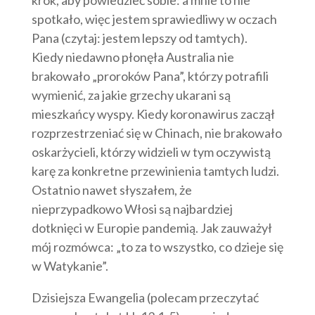
krok, aby powiedzieć sobie: a mnie to nie
spotkało, więc jestem sprawiedliwy w oczach
Pana (czytaj: jestem lepszy od tamtych).
Kiedy niedawno płonęła Australia nie
brakowało „proroków Pana”, którzy potrafili
wymienić, za jakie grzechy ukarani są
mieszkańcy wyspy. Kiedy koronawirus zaczął
rozprzestrzeniać się w Chinach, nie brakowało
oskarżycieli, którzy widzieli w tym oczywistą
karę za konkretne przewinienia tamtych ludzi.
Ostatnio nawet słyszałem, że
nieprzypadkowo Włosi są najbardziej
dotknięci w Europie pandemią. Jak zauważył
mój rozmówca: „to za to wszystko, co dzieje się
w Watykanie”.
Dzisiejsza Ewangelia (polecam przeczytać