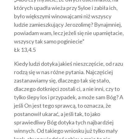
których upadła wieża przy Syloe i zabiła ich,
było większymi winowajcami niż wszyscy
ludzie zamieszkujący Jerozolimę? Bynajmniej,
powiadam wam, lecz jeżeli się nie upamiętacie,
wszyscy tak samo poginiecie”
Łk 13,4.5
Kiedy ludzi dotyka jakieś nieszczęście, od razu
rodzą się w nas różne pytania. Najczęściej
zastanawiamy się, dlaczego tak się stało,
dlaczego dotknięci zostali ci, a nie inni, czy to
tylko ślepy los i przypadek, a może sam Bóg? A
jeśli On jest tego sprawcą, to oznacza, że
postanowił ukarać, a jeśli tak, to jako
sprawiedliwy Bóg dotyka tych najbardziej
winnych. Od takiego wniosku już tylko mały