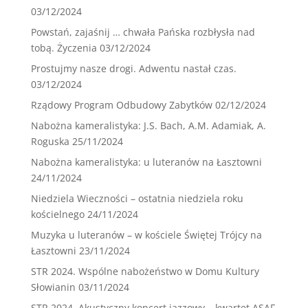
03/12/2024
Powstań, zajaśnij … chwała Pańska rozbłysła nad
tobą. Życzenia
03/12/2024
Prostujmy nasze drogi. Adwentu nastał czas.
03/12/2024
Rządowy Program Odbudowy Zabytków
02/12/2024
Nabożna kameralistyka: J.S. Bach, A.M. Adamiak, A.
Roguska
25/11/2024
Nabożna kameralistyka: u luteranów na Łasztowni
24/11/2024
Niedziela Wieczności – ostatnia niedziela roku
kościelnego
24/11/2024
Muzyka u luteranów – w kościele Świętej Trójcy na
Łasztowni
23/11/2024
STR 2024. Wspólne nabożeństwo w Domu Kultury
Słowianin
03/11/2024
STR 2024. Akustyczny koncert jazzowy – kwartet ASAF