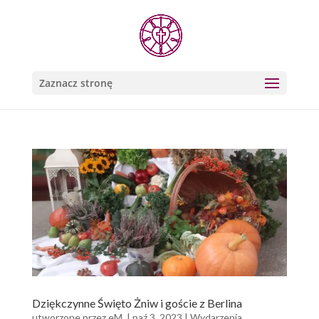
Zaznacz stronę
Dziękczynne Święto Żniw i goście z Berlina
utworzone przez
eM.
|
paź 3, 2023
|
Wydarzenia