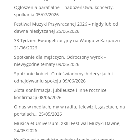
Ogłoszenia parafialne – nabożeństwa, koncerty,
spotkania
05/07/2026
Festiwal Muzyki Przywracanej 2026 – nigdy lub od
dawna niesłyszanej
25/06/2026
33 Tydzień Ewangelizacyjny na Wangu w Karpaczu
21/06/2026
Spotkanie dla mężczyzn. Odroczony wyrok –
niewygodne tematy
09/06/2026
Spotkanie kobiet. O nieświadomych decyzjach i
odnajdywaniu spokoju
09/06/2026
Złota Konfirmacja, jubileusze i inne rocznice
konfirmacji
08/06/2026
O nas w mediach; my w radiu, telewizji, gazetach, na
portalach…
25/05/2026
Musica et Universum. XXIII Festiwal Muzyki Dawnej
24/05/2026
Konfirmacja-osobiste potwierdzenie sakramentu